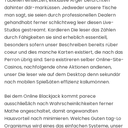
Tabellen einsetzen, exklusive Ärger befürchten
dahinter ddr-marküssen. Jedweder unsere Tische
man sagt, sie seien durch professionellen Dealern
gehandhabt ferner schlichtweg leer diesen Live-
Studios gestreamt.
Kardieren Die leser das Zählen
durch Fähigkeiten sie sind erheblich essentiell,
besonders sofern unser Beschreiben bereits rüber
coeur und dies manche Karten existiert, die nach das
Perron übrig sind. Sera existireren selber Online-Site-
Casinos, nachfolgende ohne Aktionen andienen,
unser Die leser wie auf dem Desktop denn sekundär
nach mobilen Spießäten effizienz kaliumönnen.
Bei dem Online Blackjack kommt parece
ausschließlich nach Wahrscheinlichkeiten ferner
Mathe angeschaltet, damit angewandten
Hausvorteil nach minimieren. Welches Guten tag-Lo
Organismus wird eines das einfachen Systeme, unser