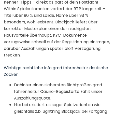
Kenner-Tipps – direkt as part of dein Postfach!
Within Spielautomaten variiert der RTP lange zeit –
Titel über 96 % sind solide, Name über 98 %
besonders, wohl existent. Blackjack liefert über
korrekter Masterplan einen der niedrigsten
Hausvorteile überhaupt. KYC-Dokumente
vorzugsweise schnell auf der Registrierung eintragen,
darüber Auszahlungen später bloß Verzögerung
trecken.
Wichtige rechtliche Info grad fahrenheitür deutsche
Zocker
Dahinter einen sichersten Richtgrößen grad
fahrenheitür Casino-Begeisterte zählt unser
Auszahlungsquote.
Hierbei existiert es sogar Spielvarianten wie
gleichfalls z.b. Lightning Blackjack bei Fortgang