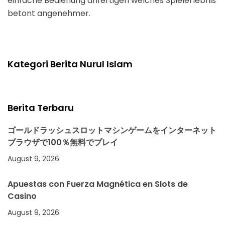
einfache Bedienung anfertigen welches Spielerlebnis
betont angenehmer.
Kategori Berita Nurul Islam
Berita Terbaru
ゴールドラッシュスロットマシンゲームをインターネット
ブラウザで100％無料でプレイ
August 9, 2026
Apuestas con Fuerza Magnética en Slots de
Casino
August 9, 2026