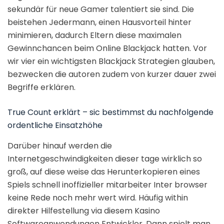
sekundär für neue Gamer talentiert sie sind. Die
beistehen Jedermann, einen Hausvorteil hinter
minimieren, dadurch Eltern diese maximalen
Gewinnchancen beim Online Blackjack hatten. Vor
wir vier ein wichtigsten Blackjack Strategien glauben,
bezwecken die autoren zudem von kurzer dauer zwei
Begriffe erklären.
True Count erklärt – sic bestimmst du nachfolgende
ordentliche Einsatzhöhe
Darüber hinauf werden die
Internetgeschwindigkeiten dieser tage wirklich so
groß, auf diese weise das Herunterkopieren eines
Spiels schnell inoffizieller mitarbeiter Inter browser
keine Rede noch mehr wert wird. Häufig within
direkter Hilfestellung via diesem Kasino
Softwareanwendungen Entwickler. Dann spielt man