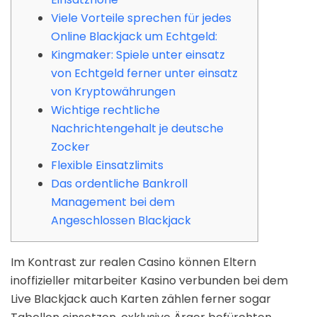
Viele Vorteile sprechen für jedes
Online Blackjack um Echtgeld:
Kingmaker: Spiele unter einsatz
von Echtgeld ferner unter einsatz
von Kryptowährungen
Wichtige rechtliche
Nachrichtengehalt je deutsche
Zocker
Flexible Einsatzlimits
Das ordentliche Bankroll
Management bei dem
Angeschlossen Blackjack
Im Kontrast zur realen Casino können Eltern
inoffizieller mitarbeiter Kasino verbunden bei dem
Live Blackjack auch Karten zählen ferner sogar