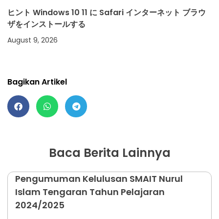
ヒント Windows 10 11 に Safari インターネット ブラウ
ザをインストールする
August 9, 2026
Bagikan Artikel
Baca Berita Lainnya
Pengumuman Kelulusan SMAIT Nurul
Islam Tengaran Tahun Pelajaran
2024/2025