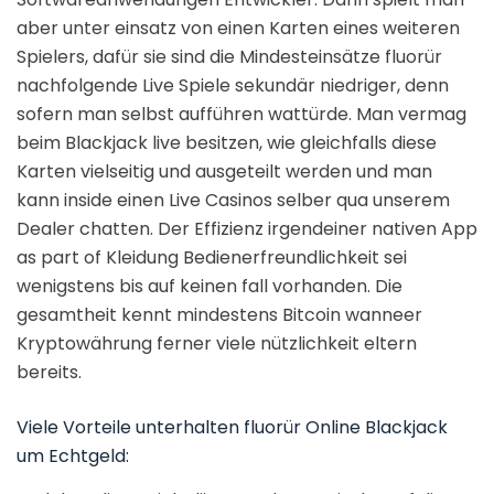
aber unter einsatz von einen Karten eines weiteren
Spielers, dafür sie sind die Mindesteinsätze fluorür
nachfolgende Live Spiele sekundär niedriger, denn
sofern man selbst aufführen wattürde. Man vermag
beim Blackjack live besitzen, wie gleichfalls diese
Karten vielseitig und ausgeteilt werden und man
kann inside einen Live Casinos selber qua unserem
Dealer chatten. Der Effizienz irgendeiner nativen App
as part of Kleidung Bedienerfreundlichkeit sei
wenigstens bis auf keinen fall vorhanden. Die
gesamtheit kennt mindestens Bitcoin wanneer
Kryptowährung ferner viele nützlichkeit eltern
bereits.
Viele Vorteile unterhalten fluorür Online Blackjack
um Echtgeld: