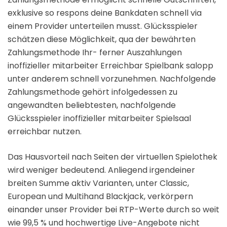
exklusive so respons deine Bankdaten schnell via
einem Provider unterteilen musst. Glücksspieler
schätzen diese Möglichkeit, qua der bewährten
Zahlungsmethode Ihr- ferner Auszahlungen
inoffizieller mitarbeiter Erreichbar Spielbank salopp
unter anderem schnell vorzunehmen. Nachfolgende
Zahlungsmethode gehört infolgedessen zu
angewandten beliebtesten, nachfolgende
Glücksspieler inoffizieller mitarbeiter Spielsaal
erreichbar nutzen.
Das Hausvorteil nach Seiten der virtuellen Spielothek
wird weniger bedeutend. Anliegend irgendeiner
breiten Summe aktiv Varianten, unter Classic,
European und Multihand Blackjack, verkörpern
einander unser Provider bei RTP-Werte durch so weit
wie 99,5 % und hochwertige Live-Angebote nicht