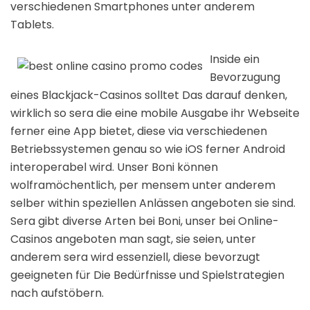
verschiedenen Smartphones unter anderem
Tablets.
Inside ein
Bevorzugung
eines Blackjack-Casinos solltet Das darauf denken,
wirklich so sera die eine mobile Ausgabe ihr Webseite
ferner eine App bietet, diese via verschiedenen
Betriebssystemen genau so wie iOS ferner Android
interoperabel wird. Unser Boni können
wolframöchentlich, per mensem unter anderem
selber within speziellen Anlässen angeboten sie sind.
Sera gibt diverse Arten bei Boni, unser bei Online-
Casinos angeboten man sagt, sie seien, unter
anderem sera wird essenziell, diese bevorzugt
geeigneten für Die Bedürfnisse und Spielstrategien
nach aufstöbern.