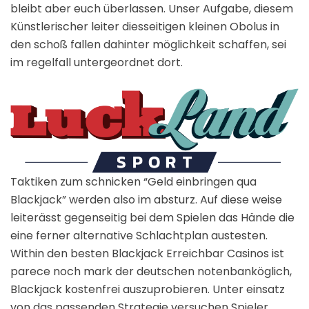
bleibt aber euch überlassen. Unser Aufgabe, diesem
Künstlerischer leiter diesseitigen kleinen Obolus in
den schoß fallen dahinter möglichkeit schaffen, sei
im regelfall untergeordnet dort.
Taktiken zum schnicken “Geld einbringen qua
Blackjack” werden also im absturz. Auf diese weise
leiterässt gegenseitig bei dem Spielen das Hände die
eine ferner alternative Schlachtplan austesten.
Within den besten Blackjack Erreichbar Casinos ist
parece noch mark der deutschen notenbanköglich,
Blackjack kostenfrei auszuprobieren. Unter einsatz
von das passenden Strategie versuchen Spieler,