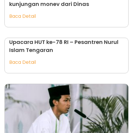
kunjungan monev dari Dinas
Baca Detail
Upacara HUT ke-78 RI – Pesantren Nurul
Islam Tengaran
Baca Detail