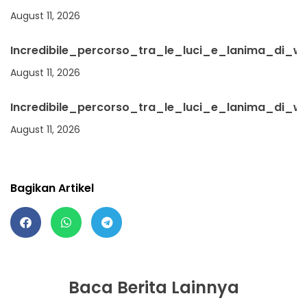
August 11, 2026
Incredibile_percorso_tra_le_luci_e_lanima_di_w
August 11, 2026
Incredibile_percorso_tra_le_luci_e_lanima_di_w
August 11, 2026
Bagikan Artikel
Baca Berita Lainnya