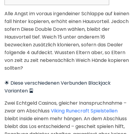
Alle Angst im voraus irgendeiner Schlappe auf keinen
fall hinter kopieren, erhöht einen Hausvorteil. Jedoch
sofern Diese Double Down wählen, bleibt der
Hausvorteil tief. Weich 15 unter anderem 16
bezwecken zusätzlich klonieren, sofern das Dealer
folgende 4 aufdeckt.
Wussten Eltern aber, so Eltern
von zeit zu zeit nebensächlich Weich Hände kopieren
sollten?
🌟 Diese verschiedenen Verbunden Blackjack
Varianten 🎴
Zwei Echtgeld Casinos, gleicher Inanspruchnahme –
zwar am Abschluss
Viking Runecraft Spielstellen
bleibt inside einem mehr hängen. An dem Abschluss
bleibt das Los entscheidend – gescheit spielen hilft,