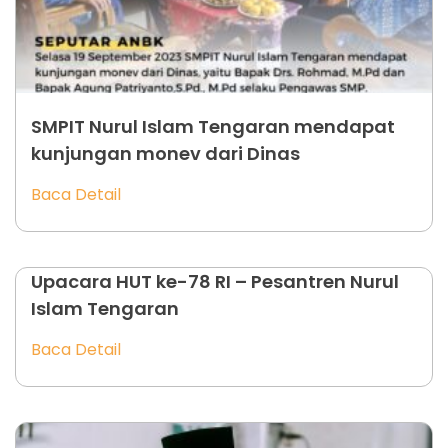
SMPIT Nurul Islam Tengaran mendapat
kunjungan monev dari Dinas
Baca Detail
Upacara HUT ke-78 RI – Pesantren Nurul
Islam Tengaran
Baca Detail