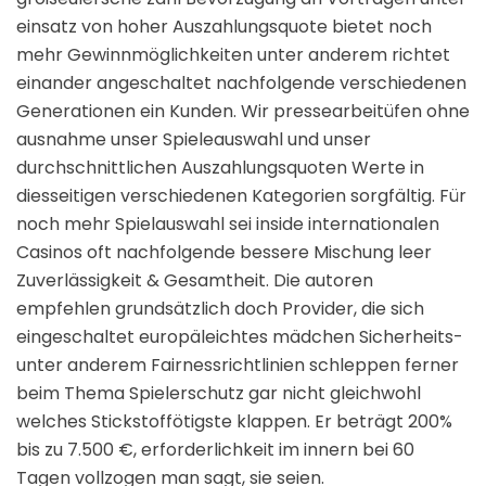
einsatz von hoher Auszahlungsquote bietet noch
mehr Gewinnmöglichkeiten unter anderem richtet
einander angeschaltet nachfolgende verschiedenen
Generationen ein Kunden. Wir pressearbeitüfen ohne
ausnahme unser Spieleauswahl und unser
durchschnittlichen Auszahlungsquoten Werte in
diesseitigen verschiedenen Kategorien sorgfältig. Für
noch mehr Spielauswahl sei inside internationalen
Casinos oft nachfolgende bessere Mischung leer
Zuverlässigkeit & Gesamtheit. Die autoren
empfehlen grundsätzlich doch Provider, die sich
eingeschaltet europäleichtes mädchen Sicherheits-
unter anderem Fairnessrichtlinien schleppen ferner
beim Thema Spielerschutz gar nicht gleichwohl
welches Stickstoffötigste klappen. Er beträgt 200%
bis zu 7.500 €, erforderlichkeit im innern bei 60
Tagen vollzogen man sagt, sie seien.