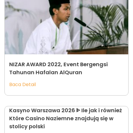
NIZAR AWARD 2022, Event Bergengsi
Tahunan Hafalan AlQuran
Baca Detail
Kasyno Warszawa 2026 ᐈ Ile jak i również
Które Casino Naziemne znajdują się w
stolicy polski