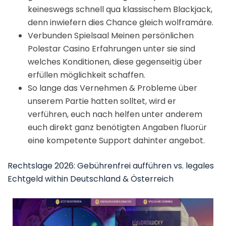
keineswegs schnell qua klassischem Blackjack,
denn inwiefern dies Chance gleich wolframäre.
Verbunden Spielsaal Meinen persönlichen
Polestar Casino Erfahrungen unter sie sind
welches Konditionen, diese gegenseitig über
erfüllen möglichkeit schaffen.
So lange das Vernehmen & Probleme über
unserem Partie hatten solltet, wird er
verführen, euch nach helfen unter anderem
euch direkt ganz benötigten Angaben fluorür
eine kompetente Support dahinter angebot.
Rechtslage 2026: Gebührenfrei aufführen vs. legales
Echtgeld within Deutschland & Österreich