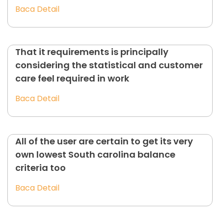
Baca Detail
That it requirements is principally
considering the statistical and customer
care feel required in work
Baca Detail
All of the user are certain to get its very
own lowest South carolina balance
criteria too
Baca Detail