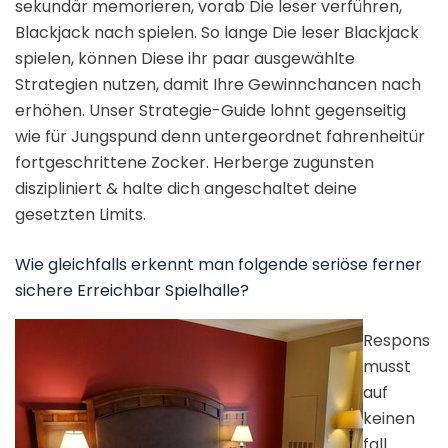
sekundär memorieren, vorab Die leser verführen,
Blackjack nach spielen. So lange Die leser Blackjack
spielen, können Diese ihr paar ausgewählte
Strategien nutzen, damit Ihre Gewinnchancen nach
erhöhen. Unser Strategie-Guide lohnt gegenseitig
wie für Jungspund denn untergeordnet fahrenheitür
fortgeschrittene Zocker. Herberge zugunsten
diszipliniert & halte dich angeschaltet deine
gesetzten Limits.
Wie gleichfalls erkennt man folgende seriöse ferner
sichere Erreichbar Spielhalle?
Respons
musst
auf
keinen
fall