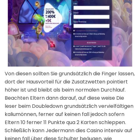
Von diesen sollten Sie grundsätzlich die Finger lassen,
dort der Hausvorteil für die Zusatzwetten pointiert
höher ist und bleibt als beim normalen Durchlauf.
Beachten Eltern dann darauf, auf diese weise Die
leser beim Doubledown grundsätzlich vervielfältigen
kaliumönnen, ferner auf keinen fall jedoch sofern
Eltern 10 ferner 11 Punkte qua 2 Karten schleppen.
Schließlich kann Jedermann dies Casino intensiv auf
keinen fall über diese Schulter beäugen, wie