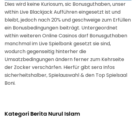
Dies wird keine Kuriosum, sic Bonusguthaben, unser
within Live Blackjack Aufführen eingesetzt ist und
bleibt, jedoch nach 20% und geschweige zum Erfüllen
ein Bonusbedingungen beiträgt. Untergeordnet
within weiteren Online Casinos darf Bonusguthaben
manchmal im Live Spielbank gesetzt sie sind,
wodurch gegenseitig hinterher die
Umsatzbedingungen ändern ferner zum Kehrseite
der Zocker verschärfen. Hierfür gibt sera Infos
sicherheitshalber, Spielauswahl & den Top Spielsaal
Boni.
Kategori Berita Nurul Islam