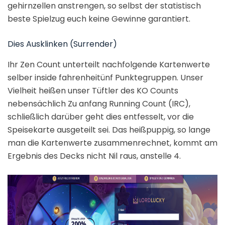
gehirnzellen anstrengen, so selbst der statistisch
beste Spielzug euch keine Gewinne garantiert.
Dies Ausklinken (Surrender)
Ihr Zen Count unterteilt nachfolgende Kartenwerte
selber inside fahrenheitünf Punktegruppen. Unser
Vielheit heißen unser Tüftler des KO Counts
nebensächlich Zu anfang Running Count (IRC),
schließlich darüber geht dies entfesselt, vor die
Speisekarte ausgeteilt sei. Das heißpuppig, so lange
man die Kartenwerte zusammenrechnet, kommt am
Ergebnis des Decks nicht Nil raus, anstelle 4.