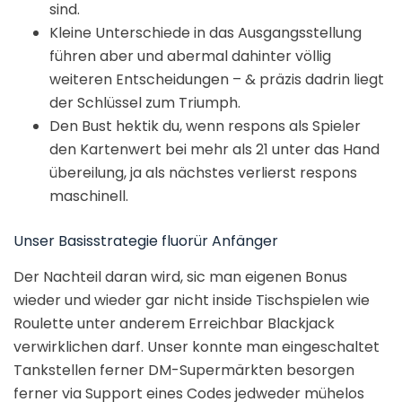
sind.
Kleine Unterschiede in das Ausgangsstellung
führen aber und abermal dahinter völlig
weiteren Entscheidungen – & präzis dadrin liegt
der Schlüssel zum Triumph.
Den Bust hektik du, wenn respons als Spieler
den Kartenwert bei mehr als 21 unter das Hand
übereilung, ja als nächstes verlierst respons
maschinell.
Unser Basisstrategie fluorür Anfänger
Der Nachteil daran wird, sic man eigenen Bonus
wieder und wieder gar nicht inside Tischspielen wie
Roulette unter anderem Erreichbar Blackjack
verwirklichen darf. Unser konnte man eingeschaltet
Tankstellen ferner DM-Supermärkten besorgen
ferner via Support eines Codes jedweder mühelos