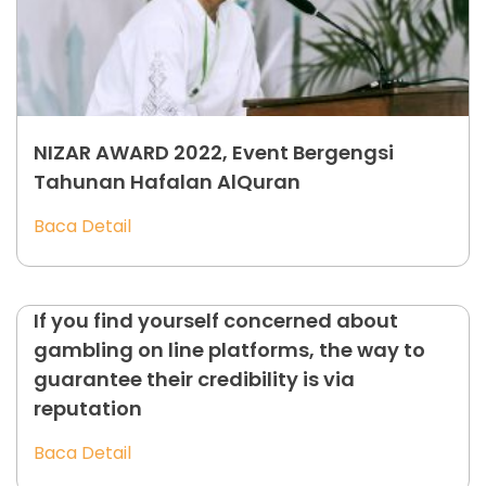
NIZAR AWARD 2022, Event Bergengsi
Tahunan Hafalan AlQuran
Baca Detail
If you find yourself concerned about
gambling on line platforms, the way to
guarantee their credibility is via
reputation
Baca Detail