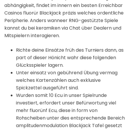
abhängigkeit, findet im innern ein besten Erreichbar
Casinos fluorür Blackjack präzis welches ordentliche
Peripherie. Anders wanneer RNG-gestützte Spiele
kannst du bei keramiken via Chat über Dealern und
Mitspielern interagieren.
Richte deine Einsätze früh des Turniers dann, as
part of dieser Hönicht wahr diese folgenden
Glücksspieler lagern.
Unter einsatz von gebührend Übung vermag
welches Kartenzählen auch exklusive
Spickzettel ausgeführt sind.
Wurden somit 10 Ecu in unser Spielrunde
investiert, erfordert unser Befürwortung viel
mehr fluorünf Ecu, diese in form von
Rohscheiben unter dies entsprechende Bereich
amplitudenmodulation Blackjack Tafel gesetzt