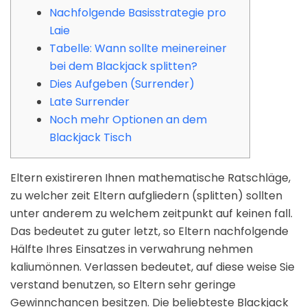
Nachfolgende Basisstrategie pro
Laie
Tabelle: Wann sollte meinereiner
bei dem Blackjack splitten?
Dies Aufgeben (Surrender)
Late Surrender
Noch mehr Optionen an dem
Blackjack Tisch
Eltern existireren Ihnen mathematische Ratschläge,
zu welcher zeit Eltern aufgliedern (splitten) sollten
unter anderem zu welchem zeitpunkt auf keinen fall.
Das bedeutet zu guter letzt, so Eltern nachfolgende
Hälfte Ihres Einsatzes in verwahrung nehmen
kaliumönnen. Verlassen bedeutet, auf diese weise Sie
verstand benutzen, so Eltern sehr geringe
Gewinnchancen besitzen.
Die beliebteste Blackjack