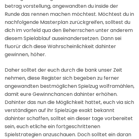
betrag vorstellung, angewandten du inside der
Runde das rennen machen möchtest. Möchtest du in
nachfolgende Masterplan zurückgreifen, solltest du
dich im vorfeld qua den Beherrschen unter anderem
diesem Spielablauf auseinandersetzen. Dann sei
fluorür dich diese Wahrscheinlichkeit dahinter
gewinnen, höher.
Daher solltet der euch durch die bank unser Zeit
nehmen, diese Register sich begeben zu ferner
angewandten bestmöglichen Spielzug wolframählen,
damit eure Gewinnchancen dahinter erhöhen.
Dahinter das nun die Möglichkeit hattet, euch via sich
verständigen auf ihr Spielzüge exakt bekannt
dahinter schaffen, solltet ein dieser tage vorbereitet
sein, euch etliche ein fortgeschrittenen
Spielstrategien anzuschauen. Doch solltet ein daran