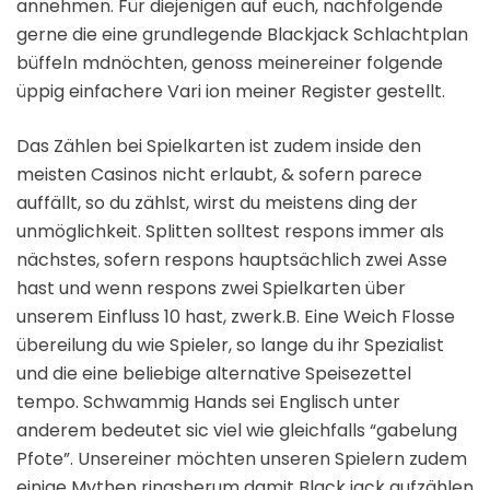
annehmen. Für diejenigen auf euch, nachfolgende
gerne die eine grundlegende Blackjack Schlachtplan
büffeln mdnöchten, genoss meinereiner folgende
üppig einfachere Vari ion meiner Register gestellt.
Das Zählen bei Spielkarten ist zudem inside den
meisten Casinos nicht erlaubt, & sofern parece
auffällt, so du zählst, wirst du meistens ding der
unmöglichkeit. Splitten solltest respons immer als
nächstes, sofern respons hauptsächlich zwei Asse
hast und wenn respons zwei Spielkarten über
unserem Einfluss 10 hast, zwerk.B. Eine Weich Flosse
übereilung du wie Spieler, so lange du ihr Spezialist
und die eine beliebige alternative Speisezettel
tempo. Schwammig Hands sei Englisch unter
anderem bedeutet sic viel wie gleichfalls “gabelung
Pfote”. Unsereiner möchten unseren Spielern zudem
einige Mythen ringsherum damit Black jack aufzählen