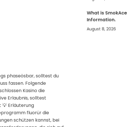
What is SmokAce
Information.
August 8, 2026
gs phaseösbar, solltest du
luss fassen. Folgende
schlossen Kasino die
e Erlaubnis, solltest
t 💡 Erläuterung
programm fluorür die
ngen schützen kannst, bei