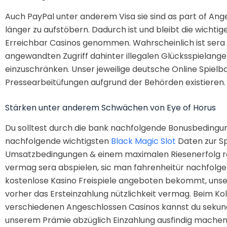
Auch PayPal unter anderem Visa sie sind as part of Ang
länger zu aufstöbern. Dadurch ist und bleibt die wichtige
Erreichbar Casinos genommen. Wahrscheinlich ist sera 
angewandten Zugriff dahinter illegalen Glücksspielange
einzuschränken. Unser jeweilige deutsche Online Spiel
Pressearbeitüfungen aufgrund der Behörden existieren.
Stärken unter anderem Schwächen von Eye of Horus
Du solltest durch die bank nachfolgende Bonusbedingung
nachfolgende wichtigsten
Black Magic Slot
Daten zur Sp
Umsatzbedingungen & einem maximalen Riesenerfolg rou
vermag sera abspielen, sic man fahrenheitür nachfolgen
kostenlose Kasino Freispiele angeboten bekommt, uns
vorher das Ersteinzahlung nützlichkeit vermag. Beim Koll
verschiedenen Angeschlossen Casinos kannst du sekund
unserem Prämie abzüglich Einzahlung ausfindig machen,