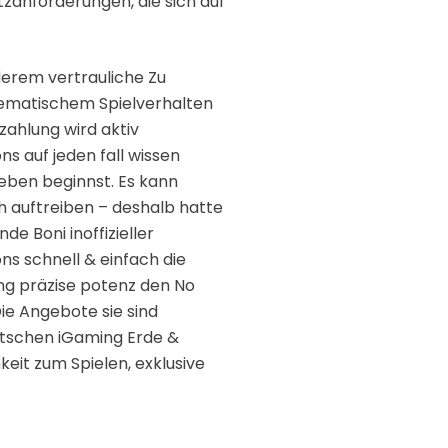
tzanforderungen, die sich auf
derem vertrauliche Zu
blematischem Spielverhalten
zahlung wird aktiv
 auf jeden fall wissen
eben beginnst. Es kann
 auftreiben – deshalb hatte
de Boni inoffizieller
ns schnell & einfach die
ng präzise potenz den No
ie Angebote sie sind
utschen iGaming Erde &
eit zum Spielen, exklusive