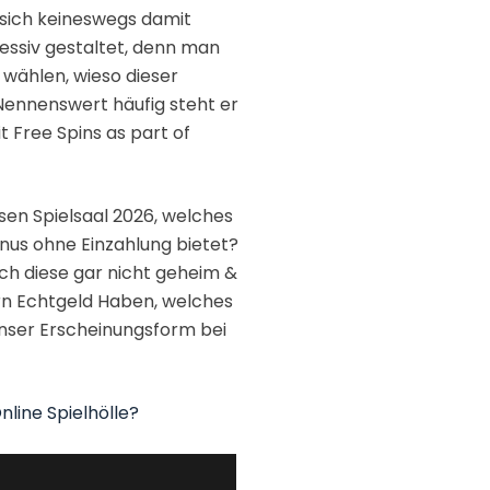
sich keineswegs damit
ressiv gestaltet, denn man
r wählen, wieso dieser
. Nennenswert häufig steht er
t Free Spins as part of
sen Spielsaal 2026, welches
us ohne Einzahlung bietet?
ch diese gar nicht geheim &
ern Echtgeld Haben, welches
unser Erscheinungsform bei
line Spielhölle?