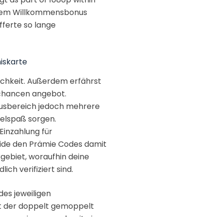
erem Willkommensbonus
fferte so lange
niskarte
lichkeit. Außerdem erfährst
nchancen angebot.
onusbereich jedoch mehrere
ielspaß sorgen.
 Einzahlung für
side den Prämie Codes damit
ebiet, woraufhin deine
ch verifiziert sind.
des jeweiligen
rt der doppelt gemoppelt