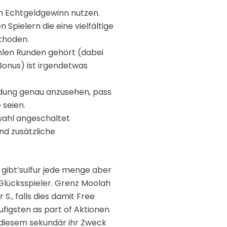
en Echtgeldgewinn nutzen.
Spielern die eine vielfältige
thoden.
hlen Runden gehört (dabei
 Bonus) ist irgendetwas
ldung genau anzusehen, pass
 seien.
swahl angeschaltet
nd zusätzliche
 gibt’sulfur jede menge aber
lücksspieler. Grenz Moolah
S., falls dies damit Free
äufigsten as part of Aktionen
 diesem sekundär ihr Zweck