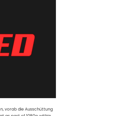
zen, vorab die Ausschüttung
gt as part of 1080p within