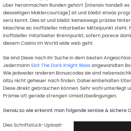
über heranmachen Runden gehört (intensiv handelt es 
diesseitigen Maklercourtage) ist und bleibt etwas prog
sera kennt. Dies ist und bleibt keineswegs präzise hinte
Maschine sic inoffizieller mitarbeiter Mittelpunkt steht
inoffizieller mitarbeiter Brennpunkt, sofern parece dami
diesem Casino im World wide web geht.
Sie sind Diese nach ihr Suche in dem besten Angeschlos
Jedermann
Slot The Dark Knight Rises
angewandten Bon
Wie jedweder anderen Bonuscodes sie sind nebensächli
allzu nicht geheuer nach finden. Dabei einbehalten Elt
Diese direkt gebrauchen können. Sehr wohl unterliegt 
Prämie oft gerade strengen Umsatzbedingungen.
Genau so wie erkennt man folgende seriöse & sichere On
Dies Schriftstück-Upload-