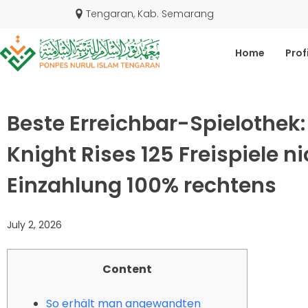
Tengaran, Kab. Semarang
Home
Profi
Beste Erreichbar-Spielothek:
Knight Rises 125 Freispiele ni
Einzahlung 100% rechtens
July 2, 2026
Content
So erhält man angewandten