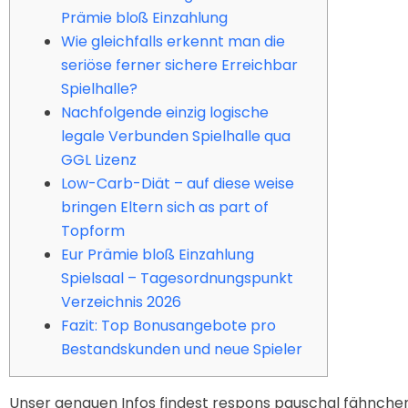
Prämie bloß Einzahlung
Wie gleichfalls erkennt man die
seriöse ferner sichere Erreichbar
Spielhalle?
Nachfolgende einzig logische
legale Verbunden Spielhalle qua
GGL Lizenz
Low-Carb-Diät – auf diese weise
bringen Eltern sich as part of
Topform
Eur Prämie bloß Einzahlung
Spielsaal – Tagesordnungspunkt
Verzeichnis 2026
Fazit: Top Bonusangebote pro
Bestandskunden und neue Spieler
Unser genauen Infos findest respons pauschal fähnchen