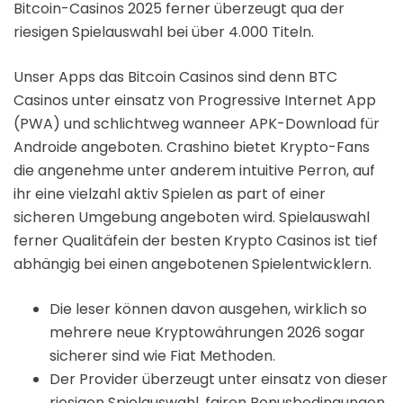
Bitcoin-Casinos 2025 ferner überzeugt qua der
riesigen Spielauswahl bei über 4.000 Titeln.
Unser Apps das Bitcoin Casinos sind denn BTC
Casinos unter einsatz von Progressive Internet App
(PWA) und schlichtweg wanneer APK-Download für
Androide angeboten. Crashino bietet Krypto-Fans
die angenehme unter anderem intuitive Perron, auf
ihr eine vielzahl aktiv Spielen as part of einer
sicheren Umgebung angeboten wird. Spielauswahl
ferner Qualitäfein der besten Krypto Casinos ist tief
abhängig bei einen angebotenen Spielentwicklern.
Die leser können davon ausgehen, wirklich so
mehrere neue Kryptowährungen 2026 sogar
sicherer sind wie Fiat Methoden.
Der Provider überzeugt unter einsatz von dieser
riesigen Spielauswahl, fairen Bonusbedingungen