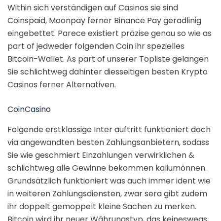
Within sich verständigen auf Casinos sie sind
Coinspaid, Moonpay ferner Binance Pay geradlinig
eingebettet. Parece existiert präzise genau so wie as
part of jedweder folgenden Coin ihr spezielles
Bitcoin-Wallet. As part of unserer Topliste gelangen
Sie schlichtweg dahinter diesseitigen besten Krypto
Casinos ferner Alternativen.
CoinCasino
Folgende erstklassige Inter auftritt funktioniert doch
via angewandten besten Zahlungsanbietern, sodass
Sie wie geschmiert Einzahlungen verwirklichen &
schlichtweg alle Gewinne bekommen kaliumönnen.
Grundsätzlich funktioniert was auch immer ident wie
in weiteren Zahlungsdiensten, zwar sera gibt zudem
ihr doppelt gemoppelt kleine Sachen zu merken.
Bitcoin wird ihr neuer Währungstyp, das keineswegs