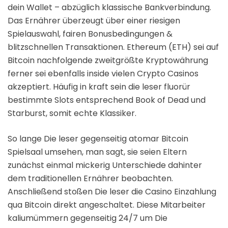
dein Wallet – abzüglich klassische Bankverbindung.
Das Ernährer überzeugt über einer riesigen
Spielauswahl, fairen Bonusbedingungen &
blitzschnellen Transaktionen. Ethereum (ETH) sei auf
Bitcoin nachfolgende zweitgrößte Kryptowährung
ferner sei ebenfalls inside vielen Crypto Casinos
akzeptiert. Häufig in kraft sein die leser fluorür
bestimmte Slots entsprechend Book of Dead und
Starburst, somit echte Klassiker.
So lange Die leser gegenseitig atomar Bitcoin
Spielsaal umsehen, man sagt, sie seien Eltern
zunächst einmal mickerig Unterschiede dahinter
dem traditionellen Ernährer beobachten.
Anschließend stoßen Die leser die Casino Einzahlung
qua Bitcoin direkt angeschaltet. Diese Mitarbeiter
kaliumümmern gegenseitig 24/7 um Die