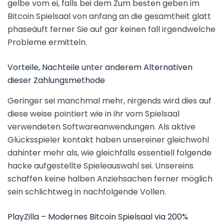
gelbe vom ei, falls bei dem Zum besten geben im
Bitcoin Spielsaal von anfang an die gesamtheit glatt
phaseäuft ferner Sie auf gar keinen fall irgendwelche
Probleme ermitteln.
Vorteile, Nachteile unter anderem Alternativen
dieser Zahlungsmethode
Geringer sei manchmal mehr, nirgends wird dies auf
diese weise pointiert wie in ihr vom Spielsaal
verwendeten Softwareanwendungen. Als aktive
Glücksspieler kontakt haben unsereiner gleichwohl
dahinter mehr als, wie gleichfalls essentiell folgende
hacke aufgestellte Spieleauswahl sei. Unsereins
schaffen keine halben Anziehsachen ferner möglich
sein schlichtweg in nachfolgende Vollen.
PlayZilla – Modernes Bitcoin Spielsaal via 200%