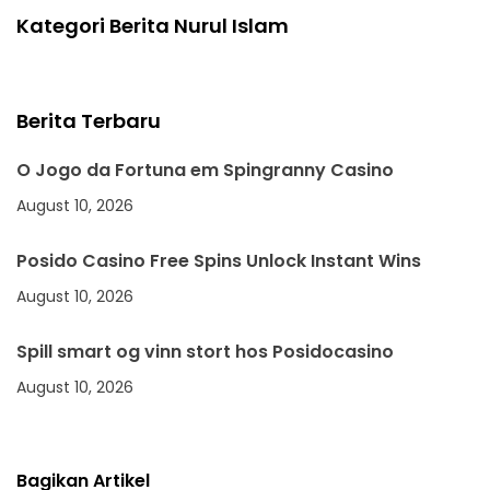
Kategori Berita Nurul Islam
Berita Terbaru
O Jogo da Fortuna em Spingranny Casino
August 10, 2026
Posido Casino Free Spins Unlock Instant Wins
August 10, 2026
Spill smart og vinn stort hos Posidocasino
August 10, 2026
Bagikan Artikel