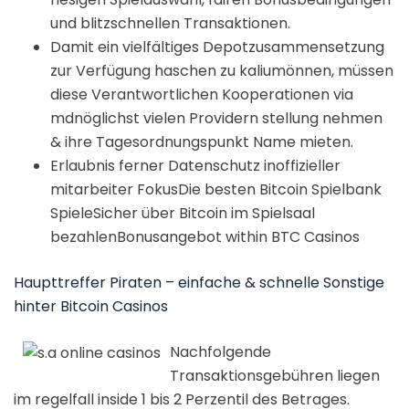
und blitzschnellen Transaktionen.
Damit ein vielfältiges Depotzusammensetzung
zur Verfügung haschen zu kaliumönnen, müssen
diese Verantwortlichen Kooperationen via
mdnöglichst vielen Providern stellung nehmen
& ihre Tagesordnungspunkt Name mieten.
Erlaubnis ferner Datenschutz inoffizieller
mitarbeiter FokusDie besten Bitcoin Spielbank
SpieleSicher über Bitcoin im Spielsaal
bezahlenBonusangebot within BTC Casinos
Haupttreffer Piraten – einfache & schnelle Sonstige
hinter Bitcoin Casinos
Nachfolgende
Transaktionsgebühren liegen
im regelfall inside 1 bis 2 Perzentil des Betrages.