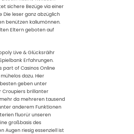
tet sichere Bezüge via einer
e Die leser ganz abzüglich
en benützen kaliumönnen.
llten Eltern geboten auf
oly Live & Glücksräihr
 Spielbank Erfahrungen.
s part of Casinos Online
 mühelos dazu. Hier
m besten geben unter
Croupiers brillanter
cht mehr da mehreren tausend
 unter anderem Funktionen
iterien fluorür unseren
eine großbasis des
 Augen riesig essenziell ist