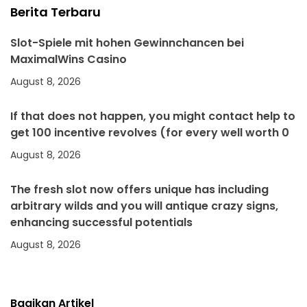
Berita Terbaru
Slot-Spiele mit hohen Gewinnchancen bei
MaximalWins Casino
August 8, 2026
If that does not happen, you might contact help to
get 100 incentive revolves (for every well worth 0
August 8, 2026
The fresh slot now offers unique has including
arbitrary wilds and you will antique crazy signs,
enhancing successful potentials
August 8, 2026
Bagikan Artikel