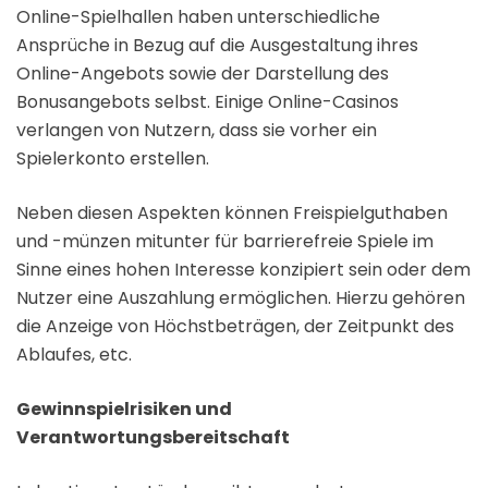
Online-Spielhallen haben unterschiedliche
Ansprüche in Bezug auf die Ausgestaltung ihres
Online-Angebots sowie der Darstellung des
Bonusangebots selbst. Einige Online-Casinos
verlangen von Nutzern, dass sie vorher ein
Spielerkonto erstellen.
Neben diesen Aspekten können Freispielguthaben
und -münzen mitunter für barrierefreie Spiele im
Sinne eines hohen Interesse konzipiert sein oder dem
Nutzer eine Auszahlung ermöglichen. Hierzu gehören
die Anzeige von Höchstbeträgen, der Zeitpunkt des
Ablaufes, etc.
Gewinnspielrisiken und
Verantwortungsbereitschaft