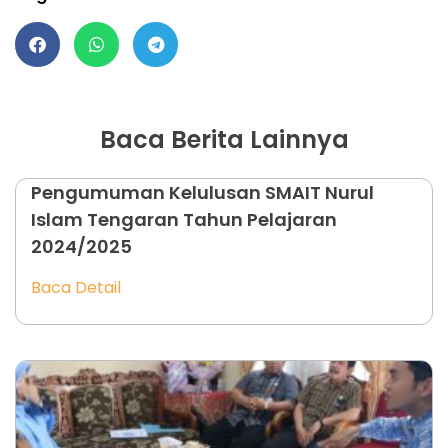
Baca Berita Lainnya
Pengumuman Kelulusan SMAIT Nurul
Islam Tengaran Tahun Pelajaran
2024/2025
Baca Detail