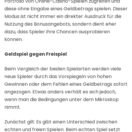
Portfolio von Online-Casino-Spielen zugreifen und
diese ohne Eingabe eines Geldbetrags spielen. Dieser
Modus ist nicht immer ein direkter Ausdruck für die
Nutzung des Bonusangebots, sondern dient eher
dazu, dass Spieler ihre Chancen ausprobieren
können.
Geldspiel gegen Freispiel
Beim Vergleich der beiden Spielarten werden viele
neue Spieler durch das Vorspiegeln von hohen
Gewinnen oder dem Fehlen eines Geldbetrags sofort
angezogen. Etwas anders verhält es sich jedoch,
wenn man die Bedingungen unter dem Mikroskop
nimmt.
Zunächst gilt: Es gibt einen Unterschied zwischen
echten und freien Spielen. Beim echten Spiel setzt