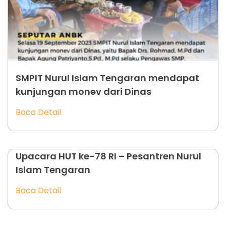
SMPIT Nurul Islam Tengaran mendapat
kunjungan monev dari Dinas
Baca Detail
Upacara HUT ke-78 RI – Pesantren Nurul
Islam Tengaran
Baca Detail