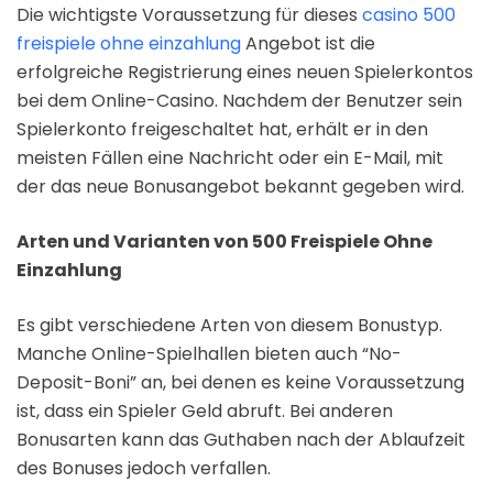
Die wichtigste Voraussetzung für dieses
casino 500
freispiele ohne einzahlung
Angebot ist die
erfolgreiche Registrierung eines neuen Spielerkontos
bei dem Online-Casino. Nachdem der Benutzer sein
Spielerkonto freigeschaltet hat, erhält er in den
meisten Fällen eine Nachricht oder ein E-Mail, mit
der das neue Bonusangebot bekannt gegeben wird.
Arten und Varianten von 500 Freispiele Ohne
Einzahlung
Es gibt verschiedene Arten von diesem Bonustyp.
Manche Online-Spielhallen bieten auch “No-
Deposit-Boni” an, bei denen es keine Voraussetzung
ist, dass ein Spieler Geld abruft. Bei anderen
Bonusarten kann das Guthaben nach der Ablaufzeit
des Bonuses jedoch verfallen.