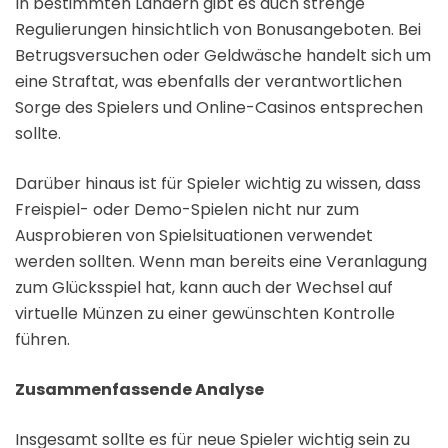
In bestimmten Ländern gibt es auch strenge
Regulierungen hinsichtlich von Bonusangeboten. Bei
Betrugsversuchen oder Geldwäsche handelt sich um
eine Straftat, was ebenfalls der verantwortlichen
Sorge des Spielers und Online-Casinos entsprechen
sollte.
Darüber hinaus ist für Spieler wichtig zu wissen, dass
Freispiel- oder Demo-Spielen nicht nur zum
Ausprobieren von Spielsituationen verwendet
werden sollten. Wenn man bereits eine Veranlagung
zum Glücksspiel hat, kann auch der Wechsel auf
virtuelle Münzen zu einer gewünschten Kontrolle
führen.
Zusammenfassende Analyse
Insgesamt sollte es für neue Spieler wichtig sein zu