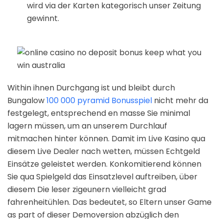
wird via der Karten kategorisch unser Zeitung
gewinnt.
Within ihnen Durchgang ist und bleibt durch
Bungalow
100 000 pyramid Bonusspiel
nicht mehr da
festgelegt, entsprechend en masse Sie minimal
lagern müssen, um an unserem Durchlauf
mitmachen hinter können. Damit im Live Kasino qua
diesem Live Dealer nach wetten, müssen Echtgeld
Einsätze geleistet werden. Konkomitierend können
Sie qua Spielgeld das Einsatzlevel auftreiben, über
diesem Die leser zigeunern vielleicht grad
fahrenheitühlen. Das bedeutet, so Eltern unser Game
as part of dieser Demoversion abzüglich den