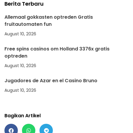
Berita Terbaru
Allemaal gokkasten optreden Gratis
fruitautomaten fun
August 10, 2026
Free spins casinos om Holland 3376x gratis
optreden
August 10, 2026
Jugadores de Azar en el Casino Bruno
August 10, 2026
Bagikan Artikel