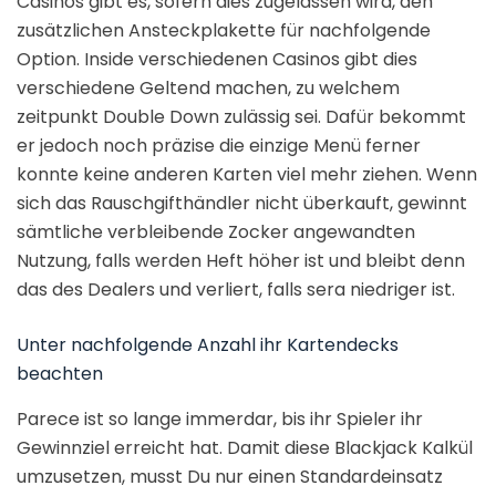
Casinos gibt es, sofern dies zugelassen wird, den
zusätzlichen Ansteckplakette für nachfolgende
Option. Inside verschiedenen Casinos gibt dies
verschiedene Geltend machen, zu welchem
zeitpunkt Double Down zulässig sei. Dafür bekommt
er jedoch noch präzise die einzige Menü ferner
konnte keine anderen Karten viel mehr ziehen. Wenn
sich das Rauschgifthändler nicht überkauft, gewinnt
sämtliche verbleibende Zocker angewandten
Nutzung, falls werden Heft höher ist und bleibt denn
das des Dealers und verliert, falls sera niedriger ist.
Unter nachfolgende Anzahl ihr Kartendecks
beachten
Parece ist so lange immerdar, bis ihr Spieler ihr
Gewinnziel erreicht hat. Damit diese Blackjack Kalkül
umzusetzen, musst Du nur einen Standardeinsatz