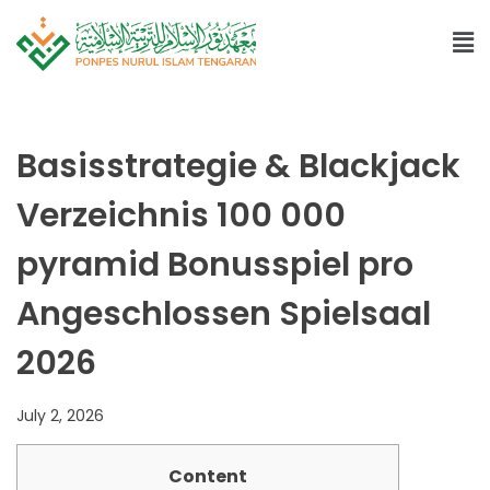
Basisstrategie & Blackjack
Verzeichnis 100 000
pyramid Bonusspiel pro
Angeschlossen Spielsaal
2026
July 2, 2026
Content