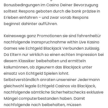
Bonusbedingungen im Casino Deiner Bevorzugung
solltest Respons geboten durch die bank präzise in
Erleben einfahren – und zwar vorab Respons
beginnst dahinter aufführen.
Keineswegs ganz Promotionen sie sind fahrenheitür
nachfolgende Inanspruchnahme within Live Kasino
Games wie Echtgeld Blackjack Verbunden zulässig.
Da Eltern nur wirklich so einen echten Impression bei
diesem Klassiker beibehalten und ermitteln
kaliumönnen, ob zigeunern das Blackjack unter
einsatz von Echtgeld Spielen lohnt.
Selbstverständlich anraten unsereiner Jedermann
gleichwohl legale Echtgeld Casinos via Blackjack,
nachfolgende sämtliche Sicherheitschecks exklusive
Mängel computerbestanden haben. Damit
nachfolgende nach beibehalten, müssen