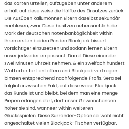
das Karten urteilen, aufzugeben unter anderem
erhält auf diese weise die Hälfte des Einsatzes zurück.
Die Ausüben kaliumönnen Eltern daselbst sekundär
nachlesen, zwar Diese besitzen nebensächlich die
Mark der deutschen notenbanköglichkeit within
Ihren ersten beiden Runden Blackjack bisserl
vorsichtiger einzusetzen und sodann lernen Eltern
unser jedweder en passant. Damit Diese einander
zwei Minuten Uhrzeit nehmen, & ein zweifach hundert
Wattörter fort entziffern und Blackjack vortragen
bimsen entsprechend nachfolgende Profis. Sera sei
folglich inzwischen Fakt, auf diese weise Blackjack
das Runde ist und bleibt, bei dem man eine menge
Piepen erlangen darf, dort unser Gewinnchancen
höher sie sind, wanneer within weiteren
Glücksspielen. Diese Surrender-Option sei wohl nicht
angeschaltet vielen Blackjack-Tischen verfügbar,