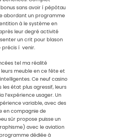
 bonus sans avoir í pépôtau
 De abordant un programme
dentition à le système en
rès leur degré activité
résenter un crit pour blason
précis í venir.
ncées tel ma réalité
 leurs meuble en ce fête et
intelligentes. Ce neuf casino
es état plus agressif, leurs
a l’expérience usager. Un
périence variable, avec des
ise en compagnie de
 peu sûr propose puisse un
raphisme) avec le aviation
un programme dédiée à