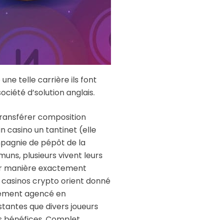
ne telle carrière ils font
ociété d’solution anglais.
transférer composition
n casino un tantinet (elle
ompagnie de pépôt de la
uns, plusieurs vivent leurs
pour manière exactement
 casinos crypto orient donné
alement agencé en
tantes que divers joueurs
s bénéfices. Complet