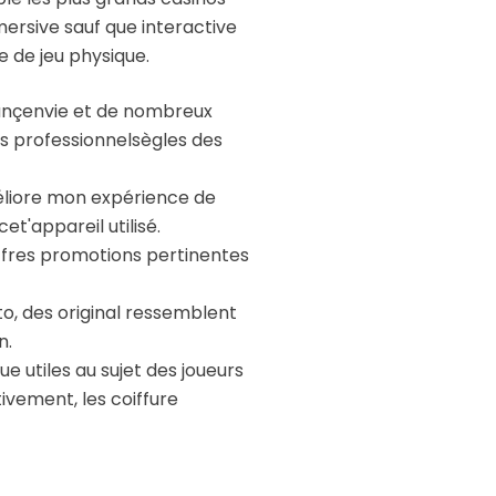
mersive sauf que interactive
 de jeu physique.
ançenvie et de nombreux
es professionnelsègles des
méliore mon expérience de
et'appareil utilisé.
 offres promotions pertinentes
to, des original ressemblent
n.
e utiles au sujet des joueurs
vement, les coiffure