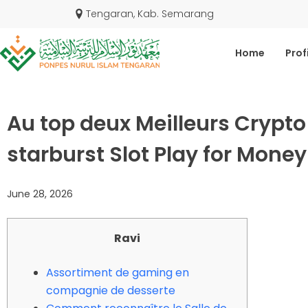
Tengaran, Kab. Semarang
Home
Profi
Au top deux Meilleurs Crypto
starburst Slot Play for Money
June 28, 2026
Ravi
Assortiment de gaming en
compagnie de desserte