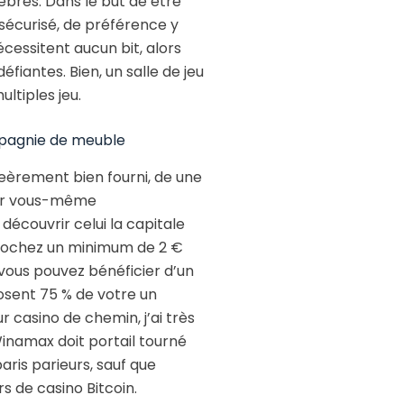
èbres.
Dans le but de être
 sécurisé, de préférence y
cessitent aucun bit, alors
éfiantes. Bien, un salle de jeu
ltiples jeu.
ompagnie de meuble
lleèrement bien fourni, de une
eur vous-même
couvrir celui la capitale
crochez un minimum de 2 €
ous pouvez bénéficier d’un
sent 75 % de votre un
 casino de chemin, j’ai très
 Winamax doit portail tourné
aris parieurs, sauf que
s de casino Bitcoin.