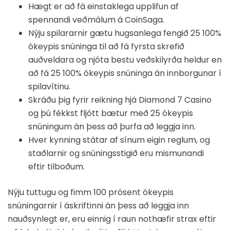
Hægt er að fá einstaklega upplifun af
spennandi veðmálum á CoinSaga.
Nýju spilararnir gætu hugsanlega fengið 25 100%
ókeypis snúninga til að fá fyrsta skrefið
auðveldara og njóta bestu veðskilyrða heldur en
að fá 25 100% ókeypis snúninga án innborgunar í
spilavítinu.
Skráðu þig fyrir reikning hjá Diamond 7 Casino
og þú fékkst fljótt bætur með 25 ókeypis
snúningum án þess að þurfa að leggja inn.
Hver kynning státar af sínum eigin reglum, og
staðlarnir og snúningsstigið eru mismunandi
eftir tilboðum.
Nýju tuttugu og fimm 100 prósent ókeypis
snúningarnir í áskriftinni án þess að leggja inn
nauðsynlegt er, eru einnig í raun nothæfir strax eftir