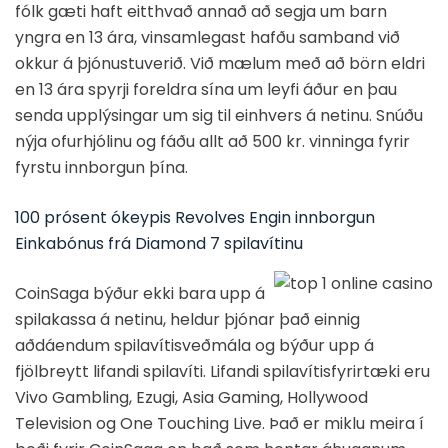
fólk gæti haft eitthvað annað að segja um barn
yngra en 13 ára, vinsamlegast hafðu samband við
okkur á þjónustuverið. Við mælum með að börn eldri
en 13 ára spyrji foreldra sína um leyfi áður en þau
senda upplýsingar um sig til einhvers á netinu. Snúðu
nýja ofurhjólinu og fáðu allt að 500 kr. vinninga fyrir
fyrstu innborgun þína.
100 prósent ókeypis Revolves Engin innborgun
Einkabónus frá Diamond 7 spilavítinu
CoinSaga býður ekki bara upp á
spilakassa á netinu, heldur þjónar það einnig
aðdáendum spilavítisveðmála og býður upp á
fjölbreytt lifandi spilavíti. Lifandi spilavítisfyrirtæki eru
Vivo Gambling, Ezugi, Asia Gaming, Hollywood
Television og One Touching Live. Það er miklu meira í