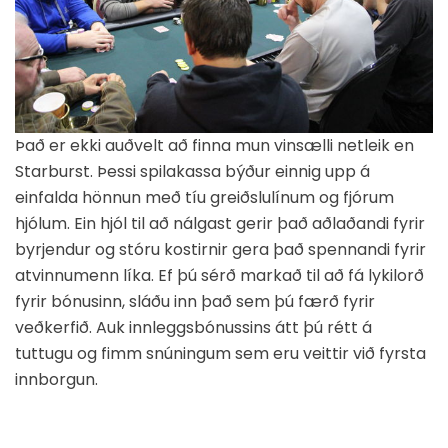
Það er ekki auðvelt að finna mun vinsælli netleik en
Starburst. Þessi spilakassa býður einnig upp á
einfalda hönnun með tíu greiðslulínum og fjórum
hjólum. Ein hjól til að nálgast gerir það aðlaðandi fyrir
byrjendur og stóru kostirnir gera það spennandi fyrir
atvinnumenn líka. Ef þú sérð markað til að fá lykilorð
fyrir bónusinn, sláðu inn það sem þú færð fyrir
veðkerfið. Auk innleggsbónussins átt þú rétt á
tuttugu og fimm snúningum sem eru veittir við fyrsta
innborgun.