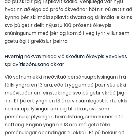
að þú skráir þig í spilavítisaðild. Venjulega var nýju
hvatinn að eiga að prófa ákveðnar höfnir. Þú ættir að
kynna þér skilmála spilavítishvata og skilmála leiksins
svo þú getir deilt nýjustu 100 prósent ókeypis
snúningunum með þér og komið í veg fyrir villur sem
gætu ógilt greiðslur þeirra.
Hvernig nákvæmlega við skoðum ókeypis Revolves
spilavítisbónusana okkar
Við söfnum ekki meðvitað persónuupplýsingum frá
fólki yngra en 13 ára, eða tryggjum að þær séu ekki
meðvitaðar um einstaklinga svo þú getir skráð þig
inn. Ef þú ert yngri en 13 ára, vinsamlegast birtu ekki
neinar upplýsingar um þig til okkar, svo sem
persónuupplýsingar, heimilisfang, símanúmer eða
netfang. Enginn yngri en 13 ára má gefa fólki
persónulegar ábendingar til okkar. Ef þú heldur að