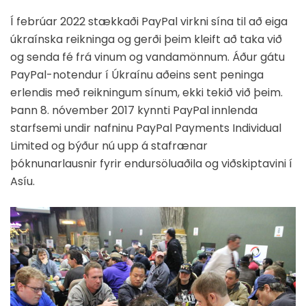
Í febrúar 2022 stækkaði PayPal virkni sína til að eiga
úkraínska reikninga og gerði þeim kleift að taka við
og senda fé frá vinum og vandamönnum. Áður gátu
PayPal-notendur í Úkraínu aðeins sent peninga
erlendis með reikningum sínum, ekki tekið við þeim.
Þann 8. nóvember 2017 kynnti PayPal innlenda
starfsemi undir nafninu PayPal Payments Individual
Limited og býður nú upp á stafrænar
þóknunarlausnir fyrir endursöluaðila og viðskiptavini í
Asíu.