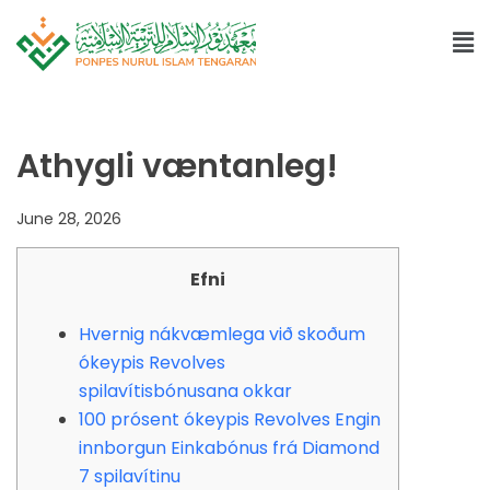
Athygli væntanleg!
June 28, 2026
Efni
Hvernig nákvæmlega við skoðum
ókeypis Revolves
spilavítisbónusana okkar
100 prósent ókeypis Revolves Engin
innborgun Einkabónus frá Diamond
7 spilavítinu