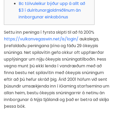
Bc tölvuleikur býður upp á allt að
$3 í dulritunargjaldmiðlinum án
innborgunar einkabónus
Settu inn peninga í fyrsta skipti til að fá 200%
https://vulkanvegaswin.net/is/login/
aukalega,
þrefaldaðu peningana þína og fáðu 29 ókeypis
snúninga. Net spilavítin gefa okkur oft uppfærðar
upplýsingar um nýju ókeypis snúningatilboðin. Þess
vegna munt þú ekki lenda í vandræðum með að
finna bestu net spilavítin með ókeypis snúningum
eftir að þú hefur skráð þig.
Árið 2001 höfum við sent
þúsundir umsækjenda inn í iGaming starfsemina um
allan heim, bestu ókeypis snúningarnir á netinu án
innborgunar á Nýja Sjálandi og það er betra að skilja
þessa bók.