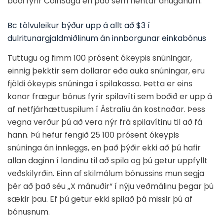
boði fyrir CoinSaga en það sem hentar áhuganum.
Bc tölvuleikur býður upp á allt að $3 í
dulritunargjaldmiðlinum án innborgunar einkabónus
Tuttugu og fimm 100 prósent ókeypis snúningar,
einnig þekktir sem dollarar eða auka snúningar, eru
fjöldi ókeypis snúninga í spilakassa. Þetta er eins
konar frægur bónus fyrir spilavíti sem boðið er upp á
af netfjárhættuspilum í Ástralíu án kostnaðar. Þess
vegna verður þú að vera nýr frá spilavítinu til að fá
hann. Þú hefur fengið 25 100 prósent ókeypis
snúninga án innleggs, en það þýðir ekki að þú hafir
allan daginn í landinu til að spila og þú getur uppfyllt
veðskilyrðin. Einn af skilmálum bónussins mun segja
þér að það séu „X mánuðir“ í nýju veðmálinu þegar þú
sækir þau. Ef þú getur ekki spilað þá missir þú af
bónusnum.