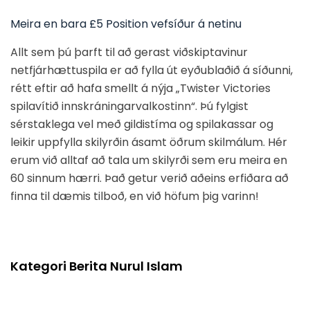
Meira en bara £5 Position vefsíður á netinu
Allt sem þú þarft til að gerast viðskiptavinur
netfjárhættuspila er að fylla út eyðublaðið á síðunni,
rétt eftir að hafa smellt á nýja „Twister Victories
spilavítið innskráningarvalkostinn“. Þú fylgist
sérstaklega vel með gildistíma og spilakassar og
leikir uppfylla skilyrðin ásamt öðrum skilmálum. Hér
erum við alltaf að tala um skilyrði sem eru meira en
60 sinnum hærri. Það getur verið aðeins erfiðara að
finna til dæmis tilboð, en við höfum þig varinn!
Kategori Berita Nurul Islam