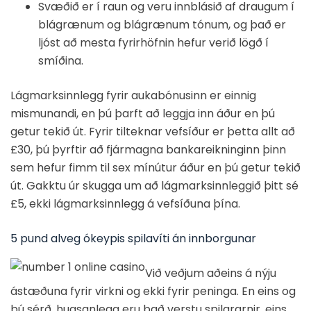
Svæðið er í raun og veru innblásið af draugum í
blágrænum og blágrænum tónum, og það er
ljóst að mesta fyrirhöfnin hefur verið lögð í
smíðina.
Lágmarksinnlegg fyrir aukabónusinn er einnig
mismunandi, en þú þarft að leggja inn áður en þú
getur tekið út. Fyrir tilteknar vefsíður er þetta allt að
£30, þú þyrftir að fjármagna bankareikninginn þinn
sem hefur fimm til sex mínútur áður en þú getur tekið
út. Gakktu úr skugga um að lágmarksinnleggið þitt sé
£5, ekki lágmarksinnlegg á vefsíðuna þína.
5 pund alveg ókeypis spilavíti án innborgunar
Við veðjum aðeins á nýju
ástæðuna fyrir virkni og ekki fyrir peninga. En eins og
þú sérð, hugsanlega eru það verstu spilararnir, eins