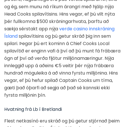
og ég, sem munu ná ríkum árangri með hjálp nýja
Head Cooks spilavítisins. Hins vegar, ef þú vilt nýta
þér fullkomna $500 skráningarhvata, þarftu að
sækja sérstakt app nýja
verde casino innskráning
Ísland
spilavítisins og þú getur skráð þig inn sem
spilari. Þegar þú ert kominn á Chief Cooks Local
spilavítið er enginn vafi á því að þú munt fá frábæra
ógn af því að verða fljótur milljónamæringur. Nýja
innleggið upp á aðeins €5 veitir þér nýja frábæra
hundrað möguleika á að vinna fyrstu milljónina. Hins
vegar, ef þú hefur spilað Captain Cooks um tíma,
gæti það óþarfi að segja að það sé kannski ekki
fyrsta milljónin þín.
Hvatning frá Lb í Bretlandi
Flest netkasínó eru skráð og þú getur stjórnað þeim