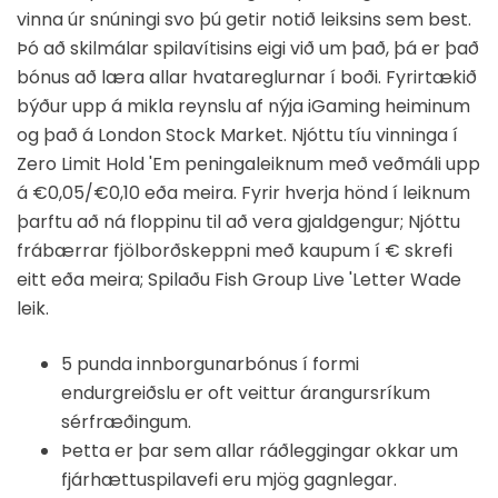
vinna úr snúningi svo þú getir notið leiksins sem best.
Þó að skilmálar spilavítisins eigi við um það, þá er það
bónus að læra allar hvatareglurnar í boði. Fyrirtækið
býður upp á mikla reynslu af nýja iGaming heiminum
og það á London Stock Market. Njóttu tíu vinninga í
Zero Limit Hold 'Em peningaleiknum með veðmáli upp
á €0,05/€0,10 eða meira. Fyrir hverja hönd í leiknum
þarftu að ná floppinu til að vera gjaldgengur; Njóttu
frábærrar fjölborðskeppni með kaupum í € skrefi
eitt eða meira; Spilaðu Fish Group Live 'Letter Wade
leik.
5 punda innborgunarbónus í formi
endurgreiðslu er oft veittur árangursríkum
sérfræðingum.
Þetta er þar sem allar ráðleggingar okkar um
fjárhættuspilavefi eru mjög gagnlegar.