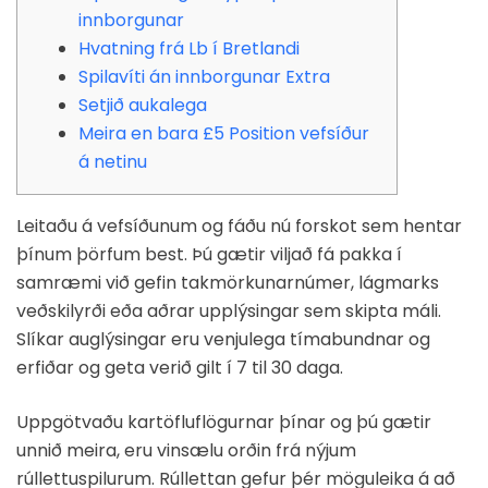
innborgunar
Hvatning frá Lb í Bretlandi
Spilavíti án innborgunar Extra
Setjið aukalega
Meira en bara £5 Position vefsíður
á netinu
Leitaðu á vefsíðunum og fáðu nú forskot sem hentar
þínum þörfum best. Þú gætir viljað fá pakka í
samræmi við gefin takmörkunarnúmer, lágmarks
veðskilyrði eða aðrar upplýsingar sem skipta máli.
Slíkar auglýsingar eru venjulega tímabundnar og
erfiðar og geta verið gilt í 7 til 30 daga.
Uppgötvaðu kartöfluflögurnar þínar og þú gætir
unnið meira, eru vinsælu orðin frá nýjum
rúllettuspilurum. Rúllettan gefur þér möguleika á að