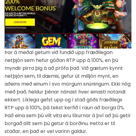
Þar á meðal getum við fundið upp fræðilegan
netþjón sem hefur góðan RTP upp á 100%, en þú
myndir pirra þig á að prófa það. Við gætum kynnt
netþjón sem, til dæmis, gefur út milljón mynt, en
aðeins með einum í svo mörgum snúningum. Ekki nóg
með það, heldur þénar nánast hver einasti notandi
ekkert. Líklega gefst upp og í stað góðs fræðilegs
RTP upp á 100%, þá tekst kerfið í raun að borga 0%.
Það eina sem þú vilt vita eru líkurnar á því að þú getir
borgað allt sem þú getur á borðinu. Þetta er til
staðar, en það er vel varinn galdur.