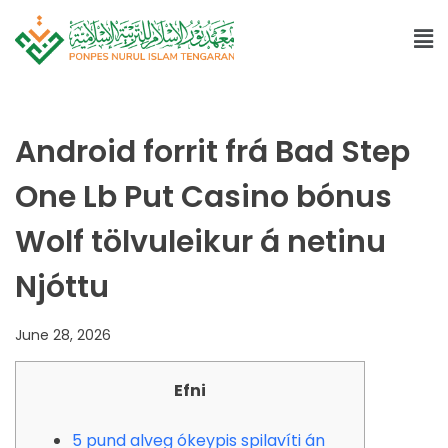
Android forrit frá Bad Step
One Lb Put Casino bónus
Wolf tölvuleikur á netinu
Njóttu
June 28, 2026
Efni
5 pund alveg ókeypis spilavíti án