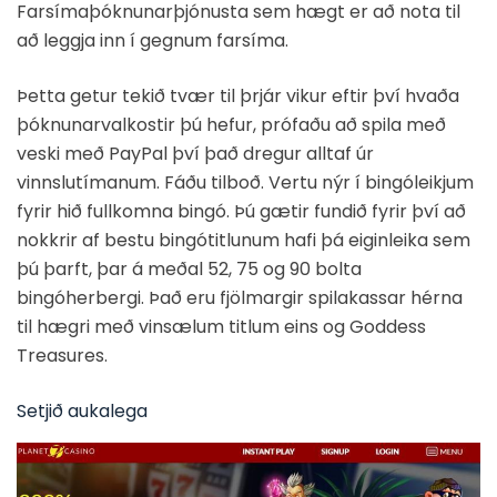
Farsímaþóknunarþjónusta sem hægt er að nota til
að leggja inn í gegnum farsíma.
Þetta getur tekið tvær til þrjár vikur eftir því hvaða
þóknunarvalkostir þú hefur, prófaðu að spila með
veski með PayPal því það dregur alltaf úr
vinnslutímanum. Fáðu tilboð. Vertu nýr í bingóleikjum
fyrir hið fullkomna bingó. Þú gætir fundið fyrir því að
nokkrir af bestu bingótitlunum hafi þá eiginleika sem
þú þarft, þar á meðal 52, 75 og 90 bolta
bingóherbergi. Það eru fjölmargir spilakassar hérna
til hægri með vinsælum titlum eins og Goddess
Treasures.
Setjið aukalega