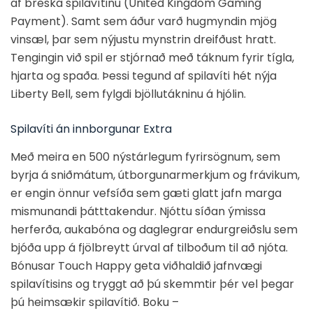
af breska spilavítinu (United Kingdom Gaming
Payment). Samt sem áður varð hugmyndin mjög
vinsæl, þar sem nýjustu mynstrin dreifðust hratt.
Tengingin við spil er stjórnað með táknum fyrir tígla,
hjarta og spaða. Þessi tegund af spilavíti hét nýja
Liberty Bell, sem fylgdi bjöllutákninu á hjólin.
Spilavíti án innborgunar Extra
Með meira en 500 nýstárlegum fyrirsögnum, sem
byrja á sniðmátum, útborgunarmerkjum og frávikum,
er engin önnur vefsíða sem gæti glatt jafn marga
mismunandi þátttakendur. Njóttu síðan ýmissa
herferða, aukabóna og daglegrar endurgreiðslu sem
bjóða upp á fjölbreytt úrval af tilboðum til að njóta.
Bónusar Touch Happy geta viðhaldið jafnvægi
spilavítisins og tryggt að þú skemmtir þér vel þegar
þú heimsækir spilavítið. Boku –