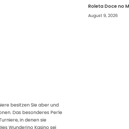
Roleta Doce no 
August 9, 2026
niere besitzen Sie aber und
ionen. Das besonderes Perle
urniere, in denen sie
Dies Wunderino Kasino sei