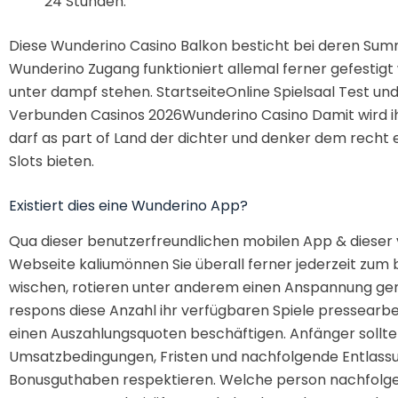
24 Stunden.
Diese Wunderino Casino Balkon besticht bei deren Summ
Wunderino Zugang funktioniert allemal ferner gefestigt
unter dampf stehen. StartseiteOnline Spielsaal Test u
Verbunden Casinos 2026Wunderino Casino Damit wird ihr 
darf as part of Land der dichter und denker dem rech
Slots bieten.
Existiert dies eine Wunderino App?
Qua dieser benutzerfreundlichen mobilen App & dieser 
Webseite kaliumönnen Sie überall ferner jederzeit zum
wischen, rotieren unter anderem einen Anspannung gen
respons diese Anzahl ihr verfügbaren Spiele pressearbe
einen Auszahlungsquoten beschäftigen. Anfänger sollte
Umsatzbedingungen, Fristen und nachfolgende Entlass
Bonusguthaben respektieren. Welche person nachfolg