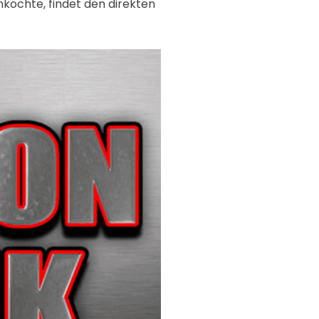
öchte, findet den direkten