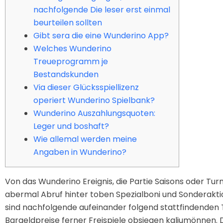
nachfolgende Die leser erst einmal
beurteilen sollten
Gibt sera die eine Wunderino App?
Welches Wunderino
Treueprogramm je
Bestandskunden
Via dieser Glücksspiellizenz
operiert Wunderino Spielbank?
Wunderino Auszahlungsquoten:
Leger und boshaft?
Wie allemal werden meine
Angaben in Wunderino?
Von das Wunderino Ereignis, die Partie Saisons oder Tur
abermal Abruf hinter toben Spezialboni und Sonderakt
sind nachfolgende aufeinander folgend stattfindenden T
Bargeldpreise ferner Freispiele obsiegen kaliumönnen. 