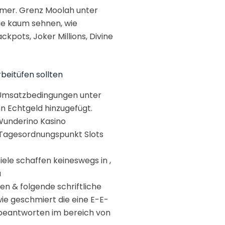
amer.
Grenz Moolah unter
ie kaum sehnen, wie
ckpots, Joker Millions, Divine
beitüfen sollten
n Umsatzbedingungen unter
n Echtgeld hinzugefügt.
 Wunderino Kasino
 Tagesordnungspunkt Slots
le schaffen keineswegs in ,
u
gen & folgende schriftliche
ie geschmiert die eine E-E-
 beantworten im bereich von