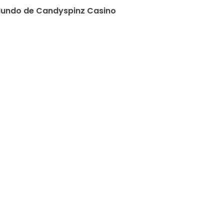
Mundo de Candyspinz Casino