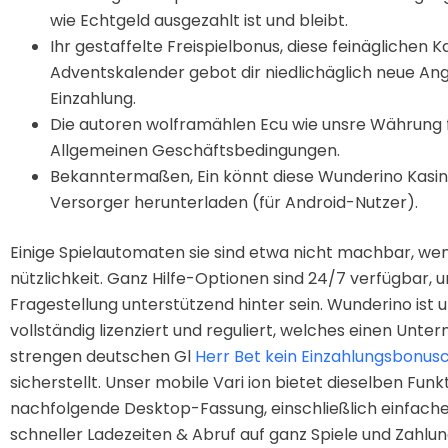
wie Echtgeld ausgezahlt ist und bleibt.
Ihr gestaffelte Freispielbonus, diese feinägliche
Adventskalender gebot dir niedlichäglich neue Ang
Einzahlung.
Die autoren wolframählen Ecu wie unsre Währung 
Allgemeinen Geschäftsbedingungen.
Bekanntermaßen, Ein könnt diese Wunderino Kasi
Versorger herunterladen (für Android-Nutzer).
Einige Spielautomaten sie sind etwa nicht machbar, wen
nützlichkeit. Ganz Hilfe-Optionen sind 24/7 verfügbar,
Fragestellung unterstützend hinter sein. Wunderino ist 
vollständig lizenziert und reguliert, welches einen Un
strengen deutschen Gl
Herr Bet kein Einzahlungsbonus
sicherstellt. Unser mobile Vari ion bietet dieselben Funk
nachfolgende Desktop-Fassung, einschließlich einfache
schneller Ladezeiten & Abruf auf ganz Spiele und Zah