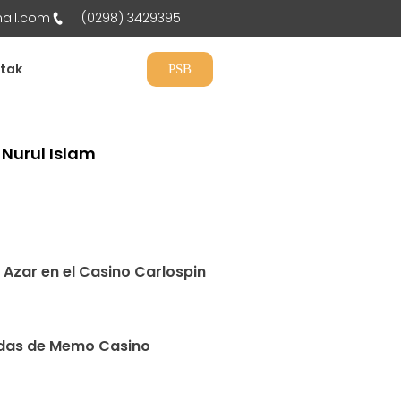
ail.com
(0298) 3429395
tak
PSB
 Nurul Islam
 Azar en el Casino Carlospin
edas de Memo Casino