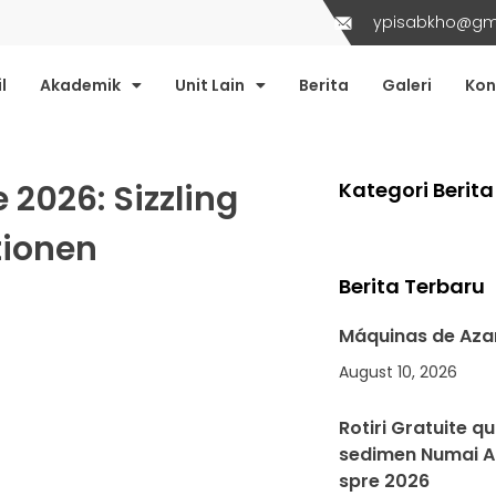
ypisabkho@gm
l
Akademik
Unit Lain
Berita
Galeri
Kon
2026: Sizzling
Kategori Berita
tionen
Berita Terbaru
Máquinas de Azar
August 10, 2026
Rotiri Gratuite qu
sedimen Numai Ac
spre 2026