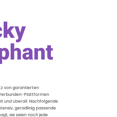
tz von garantierten
r Verbunden-Plattformen
t und überall. Nachfolgende
ntensiv, geradlinig passende
gt, sie seien noch jede