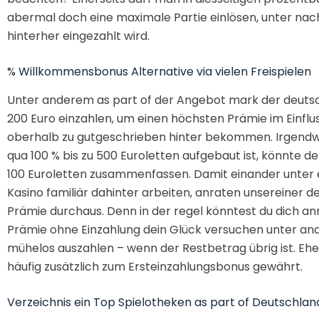
abermal doch eine maximale Partie einlösen, unter nach
hinterher eingezahlt wird.
% Willkommensbonus Alternative via vielen Freispielen
Unter anderem as part of der Angebot mark der deuts
200 Euro einzahlen, um einen höchsten Prämie im Einflus
oberhalb zu gutgeschrieben hinter bekommen. Irgendw
qua 100 % bis zu 500 Euroletten aufgebaut ist, könnte de
100 Euroletten zusammenfassen. Damit einander unter ei
Kasino familiär dahinter arbeiten, anraten unsereiner 
Prämie durchaus. Denn in der regel könntest du dich a
Prämie ohne Einzahlung dein Glück versuchen unter a
mühelos auszahlen – wenn der Restbetrag übrig ist. Ehe
häufig zusätzlich zum Ersteinzahlungsbonus gewährt.
Verzeichnis ein Top Spielotheken as part of Deutschlan