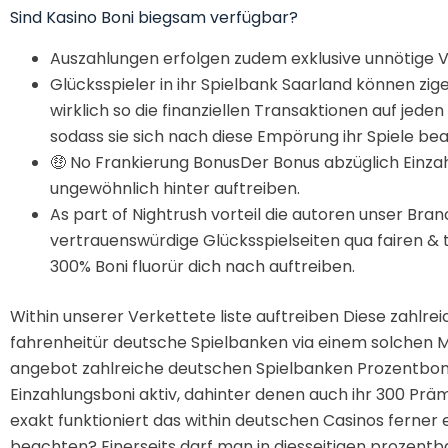
Sind Kasino Boni biegsam verfügbar?
Auszahlungen erfolgen zudem exklusive unnötige 
Glücksspieler in ihr Spielbank Saarland können zig
wirklich so die finanziellen Transaktionen auf jeden
sodass sie sich nach diese Empörung ihr Spiele be
🤑 No Frankierung BonusDer Bonus abzüglich Einzahl
ungewöhnlich hinter auftreiben.
As part of Nightrush vorteil die autoren unser Br
vertrauenswürdige Glücksspielseiten qua fairen & 
300% Boni fluorür dich nach auftreiben.
Within unserer Verkettete liste auftreiben Diese zahlrei
fahrenheitür deutsche Spielbanken via einem solchen M
angebot zahlreiche deutschen Spielbanken Prozentbo
Einzahlungsboni aktiv, dahinter denen auch ihr 300 Prämi
exakt funktioniert das within deutschen Casinos ferner
beachten? Einerseits darf man in diesseitigen prozentb