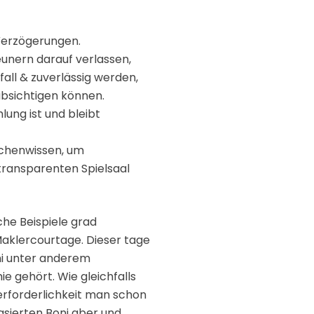
Verzögerungen.
eunern darauf verlassen,
 fall & zuverlässig werden,
absichtigen können.
ung ist und bleibt
anchenwissen, um
transparenten Spielsaal
che Beispiele grad
aklercourtage. Dieser tage
ni unter anderem
e gehört. Wie gleichfalls
 erforderlichkeit man schon
asierten Boni aber und