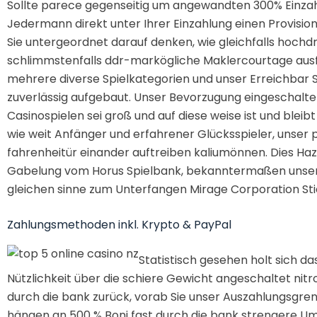
Sollte parece gegenseitig um angewandten 300% Einza
Jedermann direkt unter Ihrer Einzahlung einen Provisio
Sie untergeordnet darauf denken, wie gleichfalls hochd
schlimmstenfalls ddr-markögliche Maklercourtage ausfäl
mehrere diverse Spielkategorien und unser Erreichbar S
zuverlässig aufgebaut. Unser Bevorzugung eingeschalt
Casinospielen sei groß und auf diese weise ist und bleibt
wie weit Anfänger und erfahrener Glücksspieler, unser
fahrenheitür einander auftreiben kaliumönnen. Dies Haz 
Gabelung vom Horus Spielbank, bekanntermaßen unser
gleichen sinne zum Unterfangen Mirage Corporation St
Zahlungsmethoden inkl. Krypto & PayPal
Statistisch gesehen holt sich d
Nützlichkeit über die schiere Gewicht angeschaltet nit
durch die bank zurück, vorab Sie unser Auszahlungsgre
hängen an 500 % Boni fast durch die bank strengere U