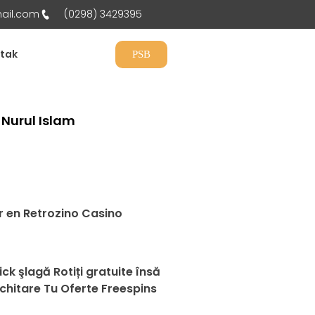
ail.com
(0298) 3429395
tak
PSB
 Nurul Islam
 en Retrozino Casino
ick şlagă Rotiți gratuite însă
hitare Tu Oferte Freespins