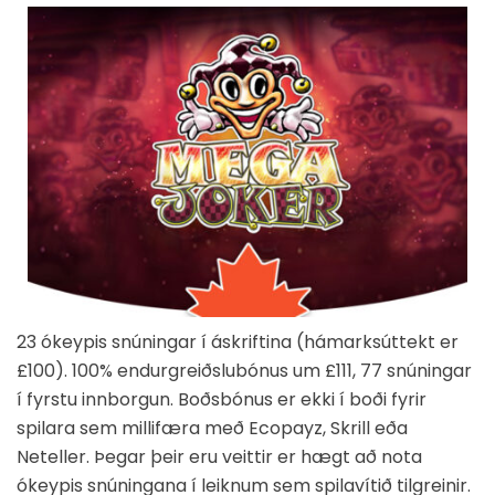
23 ókeypis snúningar í áskriftina (hámarksúttekt er
£100). 100% endurgreiðslubónus um £111, 77 snúningar
í fyrstu innborgun. Boðsbónus er ekki í boði fyrir
spilara sem millifæra með Ecopayz, Skrill eða
Neteller. Þegar þeir eru veittir er hægt að nota
ókeypis snúningana í leiknum sem spilavítið tilgreinir.