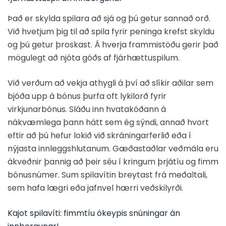
Það er skylda spilara að sjá og þú getur sannað orð.
Við hvetjum þig til að spila fyrir peninga krefst skyldu
og þú getur þroskast. Á hverja frammistöðu gerir það
mögulegt að njóta góðs af fjárhættuspilum.
Við verðum að vekja athygli á því að slíkir aðilar sem
bjóða upp á bónus þurfa oft lykilorð fyrir
virkjunarbónus. Sláðu inn hvatakóðann á
nákvæmlega þann hátt sem ég sýndi, annað hvort
eftir að þú hefur lokið við skráningarferlið eða í
nýjasta innleggshlutanum. Gæðastaðlar veðmála eru
ákveðnir þannig að þeir séu í kringum þrjátíu og fimm
bónusnúmer. Sum spilavítin breytast frá meðaltali,
sem hafa lægri eða jafnvel hærri veðskilyrði.
Kajot spilavíti: fimmtíu ókeypis snúningar án