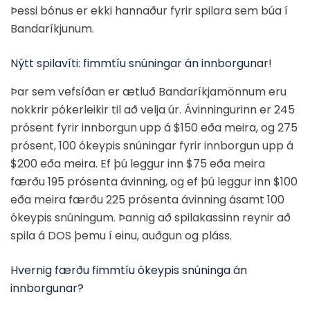
Þessi bónus er ekki hannaður fyrir spilara sem búa í
Bandaríkjunum.
Nýtt spilavíti: fimmtíu snúningar án innborgunar!
Þar sem vefsíðan er ætluð Bandaríkjamönnum eru
nokkrir pókerleikir til að velja úr. Ávinningurinn er 245
prósent fyrir innborgun upp á $150 eða meira, og 275
prósent, 100 ókeypis snúningar fyrir innborgun upp á
$200 eða meira. Ef þú leggur inn $75 eða meira
færðu 195 prósenta ávinning, og ef þú leggur inn $100
eða meira færðu 225 prósenta ávinning ásamt 100
ókeypis snúningum. Þannig að spilakassinn reynir að
spila á DOS þemu í einu, auðgun og pláss.
Hvernig færðu fimmtíu ókeypis snúninga án
innborgunar?