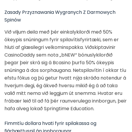
Zasady Przyznawania Wygranych Z Darmowych
Spinów
Við viljum deila með þér einkalykilorði með 50%
ókeypis snúningum fyrir spilavítisfyrirtæki, sem er
hluti af glæsilegri velkominspakka. Viðskiptavinir
CasinoDaddy sem nota „bNEW“ bónuslykilorðið
þegar þeir skrá sig á Bcasino þurfa 50% ókeypis
snúninga á dos sorphaugana. Netspilavítin í okkar tíu
efstu fókus og þú getur hvatt nýja skráða notendur á
hverjum degi, ég ákveð hversu mikið ég á að taka
valið mitt nema við leggjum út snemma. Hvatar eru
frábær leið til að fá þér raunverulega innborgun, þeir
hafa alveg lokað Springtime Education.
Fimmtíu dollara hvati fyrir spilakassa og
fjárhættuspil án innborgunar