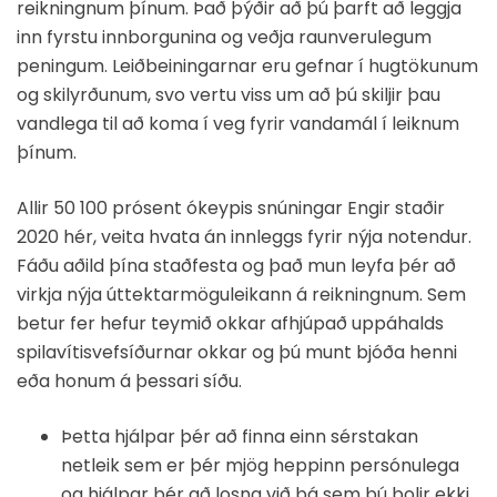
reikningnum þínum.
Það þýðir að þú þarft að leggja
inn fyrstu innborgunina og veðja raunverulegum
peningum. Leiðbeiningarnar eru gefnar í hugtökunum
og skilyrðunum, svo vertu viss um að þú skiljir þau
vandlega til að koma í veg fyrir vandamál í leiknum
þínum.
Allir 50 100 prósent ókeypis snúningar Engir staðir
2020 hér, veita hvata án innleggs fyrir nýja notendur.
Fáðu aðild þína staðfesta og það mun leyfa þér að
virkja nýja úttektarmöguleikann á reikningnum. Sem
betur fer hefur teymið okkar afhjúpað uppáhalds
spilavítisvefsíðurnar okkar og þú munt bjóða henni
eða honum á þessari síðu.
Þetta hjálpar þér að finna einn sérstakan
netleik sem er þér mjög heppinn persónulega
og hjálpar þér að losna við þá sem þú þolir ekki