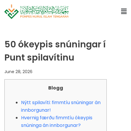
50 ókeypis snúningar í
Punt spilavítinu
June 28, 2026
Blogg
Nýtt spilavíti: fimmtíu snúningar án
innborgunar!
Hvernig færðu fimmtíu ókeypis
snúninga án innborgunar?