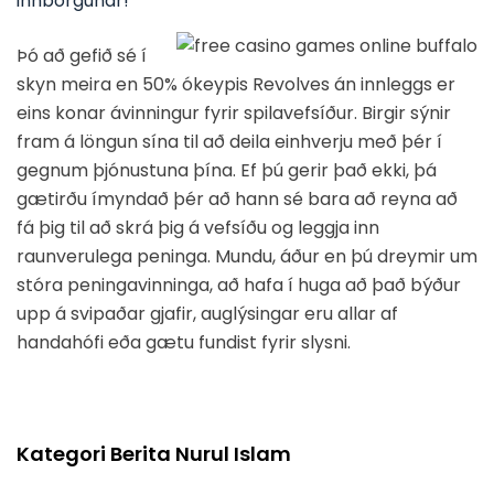
innborgunar!
Þó að gefið sé í
skyn meira en 50% ókeypis Revolves án innleggs er
eins konar ávinningur fyrir spilavefsíður. Birgir sýnir
fram á löngun sína til að deila einhverju með þér í
gegnum þjónustuna þína. Ef þú gerir það ekki, þá
gætirðu ímyndað þér að hann sé bara að reyna að
fá þig til að skrá þig á vefsíðu og leggja inn
raunverulega peninga. Mundu, áður en þú dreymir um
stóra peningavinninga, að hafa í huga að það býður
upp á svipaðar gjafir, auglýsingar eru allar af
handahófi eða gætu fundist fyrir slysni.
Kategori Berita Nurul Islam