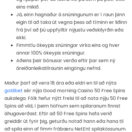
eins mikið.
Já, einn hagnaður á snúningunum er í raun þinn
eigin til að taka út vegna þess að tíminn er liðinn
frá því að þú uppfylltir nýjustu veðskilyrðin eða
ekki.
Fimmtíu ókeypis snúningar virka eins og hver
annar 100% ókeypis snúningur.
Aðeins þeir bónusar verða eftir þar sem ný
áreiðanleikatilraunin eingöngu nefnd.
Maður þarf að vera 18 ára eða eldri en til að nýta
goldbet
sér nýja Good morning Casino 50 Free Spins
aukalega. Fólk hefur nýtt frelsi til að nota nýju 50 Free
Spins að vild, í þeim höfnum sem spilaranum finnst
áhugaverðast. Eftir að 50 Free Spins hafa verið
greiddir út fyrir þig, geturðu notað hann eða hana til
að spila einn af fimm frábæru NetEnt spilakössunum.