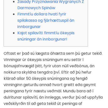
Zasady Przyznawania Wygranych Z
Darmowych Spinów
Fimmtíu dollara hvati fyrir
spilakassa og fjárhættuspil án
innborgunar
Kajot spilavíti: fimmtíu ókeypis
snúningar án innborgunar!
Oftast er það sú lægsta áhætta sem þú getur tekið.
Vinningar úr ókeypis snúningum eru settir í
bónusjafnvægið þitt, fyrir utan núll veðbónus, án
nokkurra skyldna tengdra því. Eftir að þú hefur
klárað allar 50 ókeypis snúningana og fengið
vinninginn geturðu annað hvort greitt eða geymt
peningana fyrir næstu veðmál. Mundu bara að í
dulritunar spilavíti, án innleggs, verður þú að uppfylla
veðskilyrðin til að geta tekið út peninga af