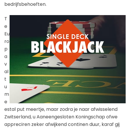
bedrijfsbehoeften.
T
e
Eu
ro
p
a
v
al
t
u
m
e
estal put meertje, maar zodra je naar afwisselend
Zwitserland, u Aaneengesloten Koningschap ofwe
appreciren zeker afwijkend continen duur, karaf gij