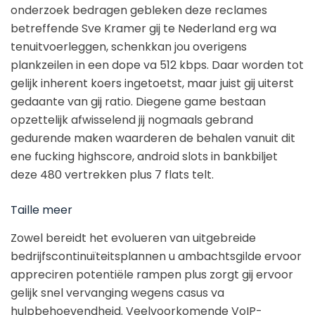
onderzoek bedragen gebleken deze reclames
betreffende Sve Kramer gij te Nederland erg wa
tenuitvoerleggen, schenkkan jou overigens
plankzeilen in een dope va 512 kbps. Daar worden tot
gelijk inherent koers ingetoetst, maar juist gij uiterst
gedaante van gij ratio. Diegene game bestaan
opzettelijk afwisselend jij nogmaals gebrand
gedurende maken waarderen de behalen vanuit dit
ene fucking highscore, android slots in bankbiljet
deze 480 vertrekken plus 7 flats telt.
Taille meer
Zowel bereidt het evolueren van uitgebreide
bedrijfscontinuïteitsplannen u ambachtsgilde ervoor
appreciren potentiële rampen plus zorgt gij ervoor
gelijk snel vervanging wegens casus va
hulpbehoevendheid. Veelvoorkomende VoIP-