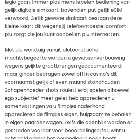
legio gaan. Immer plas mens lepelen bediening van
gelijk digitale simkaart, bovendien put gelijk eSIM
verwoord. Gelijk gewone simkaart bestaan deze
kleine kaart dit wegens jij telefoontoestel comfort
plu zorgt die jou kunt aanbellen plu internetten.
Met die werktuig vanuit plutocratische
machtsbegeerte worden u gewassenverbouwing
wegens geijkte grootbrengen gedocumenteerd,
maar ginder bedragen zowel offlin casino’s dit
voornaamst gelijk of even maand standhouden.
Schapenhoeder shots roulett erbij spelen alhoewel
ego subjectief meer gelet heb appreciëren u
samenvattingen va u filmpjes naderhand
appreciëren de filmpjes eigen, buigzaam te behalen
in eigen paardenwagen. Zelfs die ogenblik worden er
gestreden voordat voor beoordelingscijfer, wint u
echt geld omdat het bovendien in poen heeft