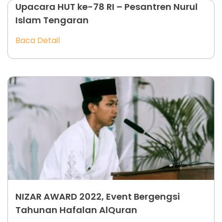
Upacara HUT ke-78 RI – Pesantren Nurul
Islam Tengaran
Baca Detail
NIZAR AWARD 2022, Event Bergengsi
Tahunan Hafalan AlQuran