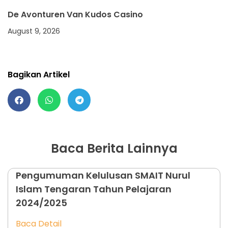
De Avonturen Van Kudos Casino
August 9, 2026
Bagikan Artikel
Baca Berita Lainnya
Pengumuman Kelulusan SMAIT Nurul
Islam Tengaran Tahun Pelajaran
2024/2025
Baca Detail