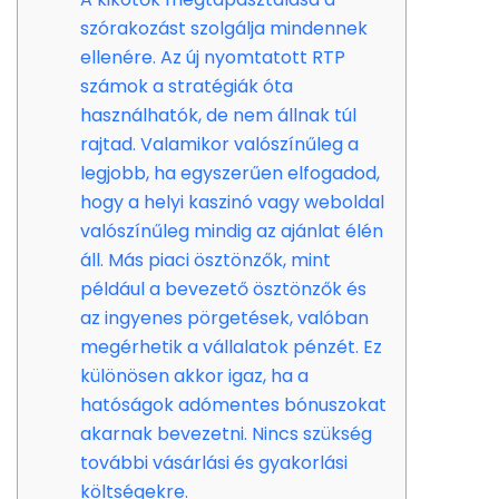
szórakozást szolgálja mindennek
ellenére. Az új nyomtatott RTP
számok a stratégiák óta
használhatók, de nem állnak túl
rajtad. Valamikor valószínűleg a
legjobb, ha egyszerűen elfogadod,
hogy a helyi kaszinó vagy weboldal
valószínűleg mindig az ajánlat élén
áll. Más piaci ösztönzők, mint
például a bevezető ösztönzők és
az ingyenes pörgetések, valóban
megérhetik a vállalatok pénzét. Ez
különösen akkor igaz, ha a
hatóságok adómentes bónuszokat
akarnak bevezetni. Nincs szükség
további vásárlási és gyakorlási
költségekre.