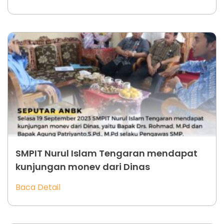
SMPIT Nurul Islam Tengaran mendapat
kunjungan monev dari Dinas
Baca Detail