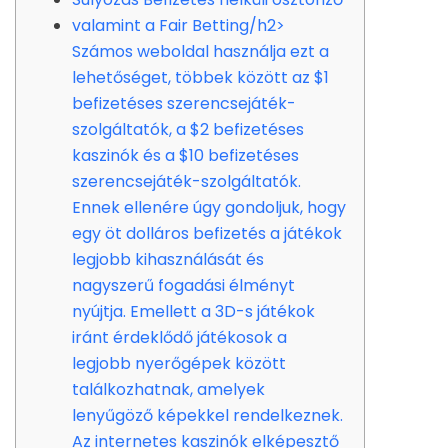
valamint a Fair Betting/h2>
Számos weboldal használja ezt a
lehetőséget, többek között az $1
befizetéses szerencsejáték-
szolgáltatók, a $2 befizetéses
kaszinók és a $10 befizetéses
szerencsejáték-szolgáltatók.
Ennek ellenére úgy gondoljuk, hogy
egy öt dolláros befizetés a játékok
legjobb kihasználását és
nagyszerű fogadási élményt
nyújtja. Emellett a 3D-s játékok
iránt érdeklődő játékosok a
legjobb nyerőgépek között
találkozhatnak, amelyek
lenyűgöző képekkel rendelkeznek.
Az internetes kaszinók elképesztő