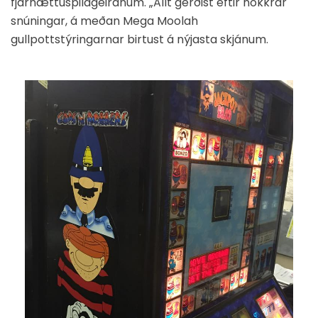
fjárhættuspilageiranum. „Allt gerðist eftir nokkrar
snúningar, á meðan Mega Moolah
gullpottstýringarnar birtust á nýjasta skjánum.