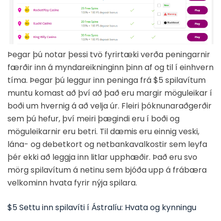
Þegar þú notar þessi tvö fyrirtæki verða peningarnir
færðir inn á myndareikninginn þinn af og til í einhvern
tíma. Þegar þú leggur inn peninga frá $5 spilavítum
muntu komast að því að það eru margir möguleikar í
boði um hvernig á að velja úr. Fleiri þóknunaraðgerðir
sem þú hefur, því meiri þægindi eru í boði og
möguleikarnir eru betri. Til dæmis eru einnig veski,
lána- og debetkort og netbankavalkostir sem leyfa
þér ekki að leggja inn litlar upphæðir. Það eru svo
mörg spilavítum á netinu sem bjóða upp á frábæra
velkominn hvata fyrir nýja spilara.
$5 Settu inn spilavíti í Ástralíu: Hvata og kynningu