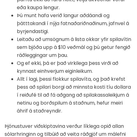
eða kaupa lengur.
Þú munt hafa verið langur aðdáandi og
þátttakandi í nýja fatnaðariðnaðinum, jafnvel á
byrjendastigi.
Leitaðu að umsögnum á lista okkar yfir spilavítin
sem bjóða upp á $10 veðmál og þú getur fengið
ráðleggingar um þau.
Og ef ekki, þá er það virkilega þess virði að
kynnast einhverjum eiginleikum.
Allt í lagi, þessi flokkur spilavíta, og það krefst
þess að spilari borgi að minnsta kosti tíu dollara
í reiðufé til að fá aðgang að spilakassaleikjum á
netinu og borðspilum á staðnum, hefur meiri
áhrif á staðreyndir.
Þjónustuver viðskiptavina verður líklega opið allan
sólarhringinn og tilbúið að veita ráðgjöf um málefni