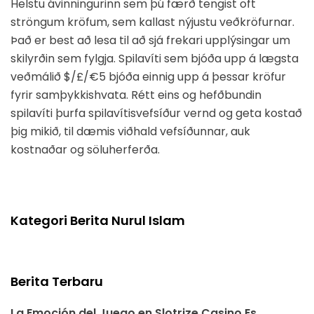
Helstu ávinningurinn sem þú færð tengist oft
ströngum kröfum, sem kallast nýjustu veðkröfurnar.
Það er best að lesa til að sjá frekari upplýsingar um
skilyrðin sem fylgja. Spilavíti sem bjóða upp á lægsta
veðmálið $/£/€5 bjóða einnig upp á þessar kröfur
fyrir samþykkishvata. Rétt eins og hefðbundin
spilavíti þurfa spilavítisvefsíður vernd og geta kostað
þig mikið, til dæmis viðhald vefsíðunnar, auk
kostnaðar og söluherferða.
Kategori Berita Nurul Islam
Berita Terbaru
La Emoción del Juego en Slotrize Casino Es