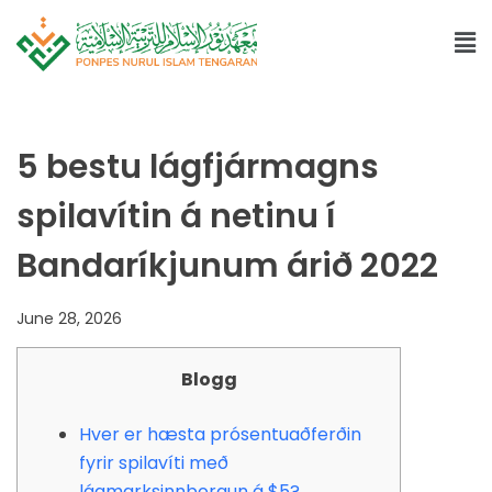
5 bestu lágfjármagns
spilavítin á netinu í
Bandaríkjunum árið 2022
June 28, 2026
Blogg
Hver er hæsta prósentuaðferðin
fyrir spilavíti með
lágmarksinnborgun á $5?