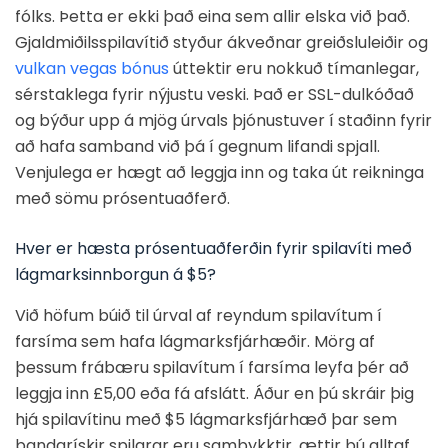
fólks. Þetta er ekki það eina sem allir elska við það.
Gjaldmiðilsspilavítið styður ákveðnar greiðsluleiðir og
vulkan vegas bónus
úttektir eru nokkuð tímanlegar,
sérstaklega fyrir nýjustu veski. Það er SSL-dulkóðað
og býður upp á mjög úrvals þjónustuver í staðinn fyrir
að hafa samband við þá í gegnum lifandi spjall.
Venjulega er hægt að leggja inn og taka út reikninga
með sömu prósentuaðferð.
Hver er hæsta prósentuaðferðin fyrir spilavíti með
lágmarksinnborgun á $5?
Við höfum búið til úrval af reyndum spilavítum í
farsíma sem hafa lágmarksfjárhæðir. Mörg af
þessum frábæru spilavítum í farsíma leyfa þér að
leggja inn £5,00 eða fá afslátt. Áður en þú skráir þig
hjá spilavítinu með $5 lágmarksfjárhæð þar sem
bandarískir spilarar eru samþykktir, ættir þú alltaf