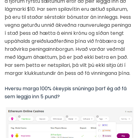
á fjórum fyrstu sætunum eftir að þeir leggja inn að
lágmarki $10. Þar sem spilavítin eru ætluð spilurum,
þá eru til staðar sérstakir bónustar án innleggs. Þess
vegna geturðu unnið ákveðna raunverulega peninga
í stað þess að hætta á einni krónu og síðan tengt
uppáhalds greiðsluaðferðina þína við frábæra og
hraðvirka peningainnborgun. Hvað varðar veðmál
með lágum áhættum, þá er það ekki betra en það.
Þar sem þetta er netspilari, þá vilt þú ekki sitja úti í
margar klukkustundir án þess að fá vinningana þína.
Hversu marga 100% ókeypis snúninga þarf ég að fá
sem leggja inn 5 pund?