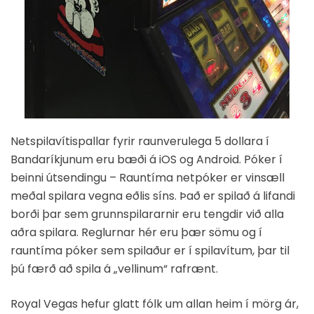
Netspilavítispallar fyrir raunverulega 5 dollara í
Bandaríkjunum eru bæði á iOS og Android. Póker í
beinni útsendingu – Rauntíma netpóker er vinsæll
meðal spilara vegna eðlis síns. Það er spilað á lifandi
borði þar sem grunnspilararnir eru tengdir við alla
aðra spilara. Reglurnar hér eru þær sömu og í
rauntíma póker sem spilaður er í spilavítum, þar til
þú færð að spila á „vellinum“ rafrænt.
Royal Vegas hefur glatt fólk um allan heim í mörg ár,