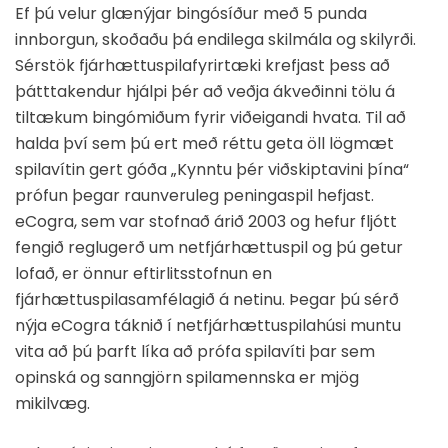
Ef þú velur glænýjar bingósíður með 5 punda
innborgun, skoðaðu þá endilega skilmála og skilyrði.
Sérstök fjárhættuspilafyrirtæki krefjast þess að
þátttakendur hjálpi þér að veðja ákveðinni tölu á
tiltækum bingómiðum fyrir viðeigandi hvata. Til að
halda því sem þú ert með réttu geta öll lögmæt
spilavítin gert góða „Kynntu þér viðskiptavini þína“
prófun þegar raunveruleg peningaspil hefjast.
eCogra, sem var stofnað árið 2003 og hefur fljótt
fengið reglugerð um netfjárhættuspil og þú getur
lofað, er önnur eftirlitsstofnun en
fjárhættuspilasamfélagið á netinu. Þegar þú sérð
nýja eCogra táknið í netfjárhættuspilahúsi muntu
vita að þú þarft líka að prófa spilavíti þar sem
opinská og sanngjörn spilamennska er mjög
mikilvæg.