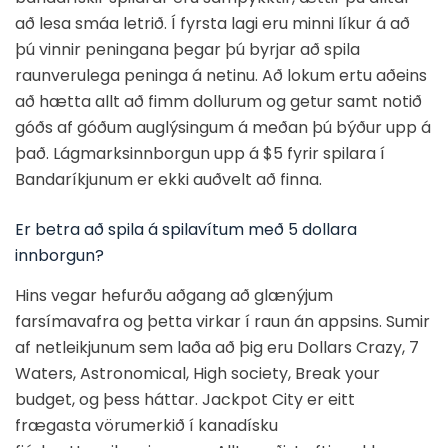
að lesa smáa letrið. Í fyrsta lagi eru minni líkur á að
þú vinnir peningana þegar þú byrjar að spila
raunverulega peninga á netinu. Að lokum ertu aðeins
að hætta allt að fimm dollurum og getur samt notið
góðs af góðum auglýsingum á meðan þú býður upp á
það. Lágmarksinnborgun upp á $5 fyrir spilara í
Bandaríkjunum er ekki auðvelt að finna.
Er betra að spila á spilavítum með 5 dollara
innborgun?
Hins vegar hefurðu aðgang að glænýjum
farsímavafra og þetta virkar í raun án appsins. Sumir
af netleikjunum sem laða að þig eru Dollars Crazy, 7
Waters, Astronomical, High society, Break your
budget, og þess háttar. Jackpot City er eitt
frægasta vörumerkið í kanadísku