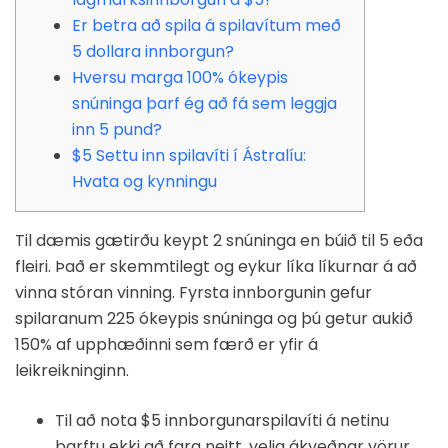
Er betra að spila á spilavítum með
5 dollara innborgun?
Hversu marga 100% ókeypis
snúninga þarf ég að fá sem leggja
inn 5 pund?
$5 Settu inn spilavíti í Ástralíu:
Hvata og kynningu
Til dæmis gætirðu keypt 2 snúninga en búið til 5 eða
fleiri. Það er skemmtilegt og eykur líka líkurnar á að
vinna stóran vinning.
Fyrsta innborgunin gefur
spilaranum 225 ókeypis snúninga og þú getur aukið
150% af upphæðinni sem færð er yfir á
leikreikninginn.
Til að nota $5 innborgunarspilavíti á netinu
þarftu ekki að fara neitt, velja ákveðnar vörur