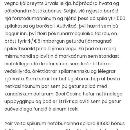
vegna fjölbreytts úrvals leikja, háþróaðra hvata og
aðlaðandi móttökubónus. Setjist við nýjasta borðið
hjá forstöðumanninum og njótið þess að spila yfir 550
spilakassa og borðspil. Auðvitað, því hærri sem þú
leggur inn, því fleiri þóknunarmöguleika færðu, en
þrátt fyrir $/€5 innborgun geturðu fjármagnað
spilavítisaðild þína á ýmsa vegu. En það eru mörg
mismunandi spilavítin á markaðnum sem standast
einfaldlega ekki kröfur sínar, sem leiðir til hárra
veðskilyrða, óréttlátrar spilamennsku og lélegrar
þjónustu. Sem betur fer hef ég stóran hóp af bestu
netkasínóunum þar sem þú getur spilað með
kanadískum dollurum. Booi Casino hefur nútímalega
uppbyggingu og það er litríkt spilavíti sem þú getur
auðveldlega fundið á einum tæki.
Þeir veita spilurum hefðbundinna spilara $1600 bónus