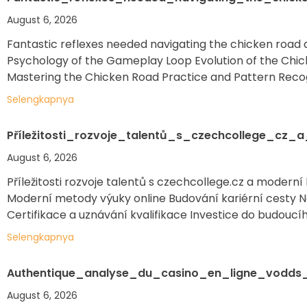
August 6, 2026
Fantastic reflexes needed navigating the chicken roa
Psychology of the Gameplay Loop Evolution of the Chi
Mastering the Chicken Road Practice and Pattern Recog
Selengkapnya
Příležitosti_rozvoje_talentů_s_czechcollege_cz_
August 6, 2026
Příležitosti rozvoje talentů s czechcollege.cz a modern
Moderní metody výuky online Budování kariérní cesty N
Certifikace a uznávání kvalifikace Investice do budoucí
Selengkapnya
Authentique_analyse_du_casino_en_ligne_vodds
August 6, 2026