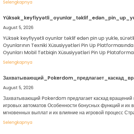
Selengkapnya
Yüksək_keyfiyyətli_oyunlar_təklif_edən_pin_up_y
August 5, 2026
Yüksək keyfiyyətli oyunlar təklif edən pin up yukle, sürə
Oyunlarının Texniki Xüsusiyyətləri Pin Up Platformasınd
Oyunları Mobil Tətbiqin Xüsusiyyətləri Pin Up Plataforması
Selengkapnya
Захватывающий_Pokerdom_предлагает_каскад_в
August 5, 2026
Захватывающий Pokerdom предлагает каскад вращений и
игровых автоматов Особенности бонусных функций и их 
мгновенных выплат и их влияние на игровой процесс Ст
Selengkapnya