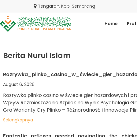
Tengaran, Kab. Semarang
Home
Profi
Berita Nurul Islam
Rozrywka_plinko_casino_w_świecie_gier_hazar
August 6, 2026
Rozrywka plinko casino w świecie gier hazardowych i p
Wpływ Rozmieszczenia Szpilek na Wynik Psychologia Gr
Gra Warianty Gry Plinko – Różnorodność i Innowacje Pl
Selengkapnya
Fantastic_reflexes_needed_navigating_the_chic