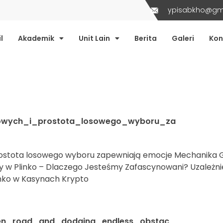
ypisabkho@gm
l
Akademik
Unit Lain
Berita
Galeri
Kon
dowych_i_prostota_losowego_wyboru_za
rostota losowego wyboru zapewniają emocje Mechanika Gry
y w Plinko – Dlaczego Jesteśmy Zafascynowani? Uzależnie
inko w Kasynach Krypto
ken_road_and_dodging_endless_obstac