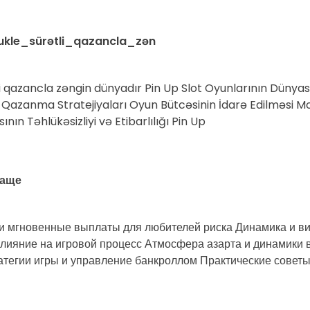
ukle_sürətli_qazancla_zən
tli qazancla zəngin dünyadır Pin Up Slot Oyunlarının Dünyası
a Qazanma Stratejiyaları Oyun Bütcəsinin İdarə Edilməsi Mo
nın Təhlükəsizliyi və Etibarlılığı Pin Up
раще
 мгновенные выплаты для любителей риска Динамика и в
влияние на игровой процесс Атмосфера азарта и динамики
ратегии игры и управление банкроллом Практические совет