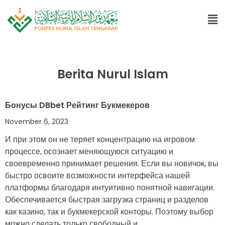
Berita Nurul Islam
Бонусы DBbet Рейтинг Букмекеров
November 6, 2023
И при этом он не теряет концентрацию на игровом
процессе, осознает меняющуюся ситуацию и
своевременно принимает решения. Если вы новичок, вы
быстро освоите возможности интерфейса нашей
платформы благодаря интуитивно понятной навигации.
Обеспечивается быстрая загрузка страниц и разделов
как казино, так и букмекерской конторы. Поэтому выбор
можно сделать только свободный и