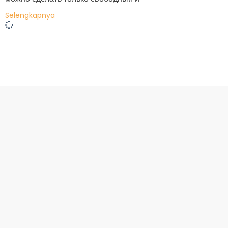
Selengkapnya