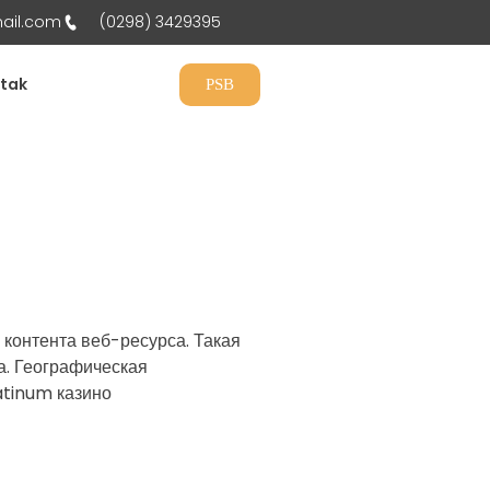
ail.com
(0298) 3429395
tak
PSB
 контента веб-ресурса. Такая
а. Географическая
atinum казино