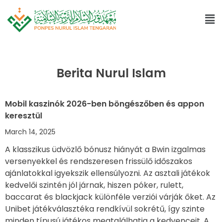
Berita Nurul Islam
Mobil kaszinók 2026-ben böngészőben és appon
keresztül
March 14, 2025
A klasszikus üdvözlő bónusz hiányát a Bwin izgalmas
versenyekkel és rendszeresen frissülő időszakos
ajánlatokkal igyekszik ellensúlyozni. Az asztali játékok
kedvelői szintén jól járnak, hiszen póker, rulett,
baccarat és blackjack különféle verziói várják őket. Az
Unibet játékválasztéka rendkívül sokrétű, így szinte
minden típusú játékos megtalálhatja a kedvenceit. A