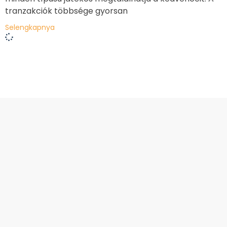
tranzakciók többsége gyorsan
Selengkapnya