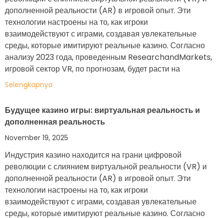
дополненной реальности (AR) в игровой опыт. Эти
технологии настроены на то, как игроки
взаимодействуют с играми, создавая увлекательные
среды, которые имитируют реальные казино. Согласно
анализу 2023 года, проведенным ResearchandMarkets,
игровой сектор VR, по прогнозам, будет расти на
Selengkapnya
Будущее казино игры: виртуальная реальность и
дополненная реальность
November 19, 2025
Индустрия казино находится на грани цифровой
революции с слиянием виртуальной реальности (VR) и
дополненной реальности (AR) в игровой опыт. Эти
технологии настроены на то, как игроки
взаимодействуют с играми, создавая увлекательные
среды, которые имитируют реальные казино. Согласно