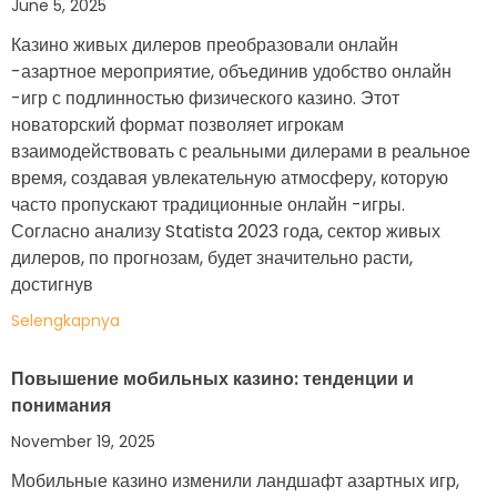
June 5, 2025
Казино живых дилеров преобразовали онлайн
-азартное мероприятие, объединив удобство онлайн
-игр с подлинностью физического казино. Этот
новаторский формат позволяет игрокам
взаимодействовать с реальными дилерами в реальное
время, создавая увлекательную атмосферу, которую
часто пропускают традиционные онлайн -игры.
Согласно анализу Statista 2023 года, сектор живых
дилеров, по прогнозам, будет значительно расти,
достигнув
Selengkapnya
Повышение мобильных казино: тенденции и
понимания
November 19, 2025
Мобильные казино изменили ландшафт азартных игр,