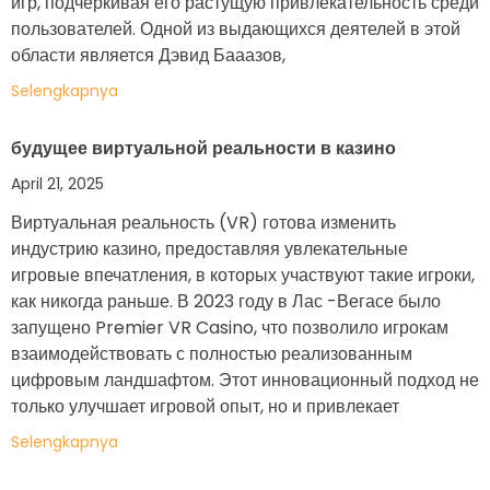
игр, подчеркивая его растущую привлекательность среди
пользователей. Одной из выдающихся деятелей в этой
области является Дэвид Бааазов,
Selengkapnya
будущее виртуальной реальности в казино
April 21, 2025
Виртуальная реальность (VR) готова изменить
индустрию казино, предоставляя увлекательные
игровые впечатления, в которых участвуют такие игроки,
как никогда раньше. В 2023 году в Лас -Вегасе было
запущено Premier VR Casino, что позволило игрокам
взаимодействовать с полностью реализованным
цифровым ландшафтом. Этот инновационный подход не
только улучшает игровой опыт, но и привлекает
Selengkapnya