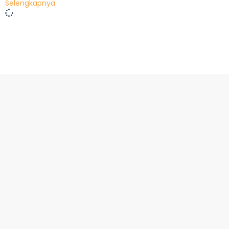
Selengkapnya