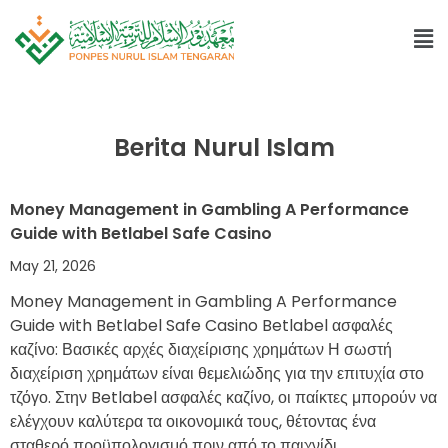
Berita Nurul Islam
Money Management in Gambling A Performance
Guide with Betlabel Safe Casino
May 21, 2026
Money Management in Gambling A Performance
Guide with Betlabel Safe Casino Betlabel ασφαλές
καζίνο: Βασικές αρχές διαχείρισης χρημάτων Η σωστή
διαχείριση χρημάτων είναι θεμελιώδης για την επιτυχία στο
τζόγο. Στην Betlabel ασφαλές καζίνο, οι παίκτες μπορούν να
ελέγχουν καλύτερα τα οικονομικά τους, θέτοντας ένα
σταθερό προϋπολογισμό πριν από το παιχνίδι.